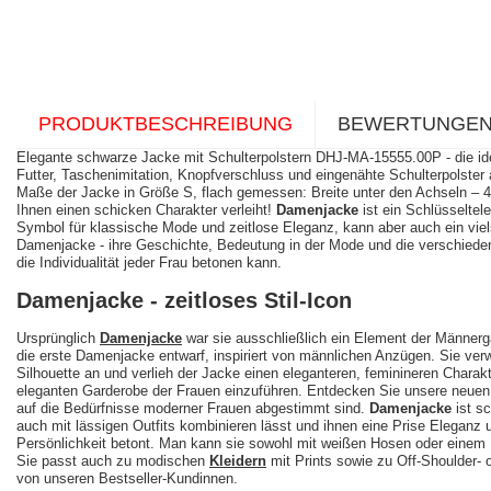
PRODUKTBESCHREIBUNG
BEWERTUNGE
Elegante schwarze Jacke mit Schulterpolstern DHJ-MA-15555.00P - die ideale
Futter, Taschenimitation, Knopfverschluss und eingenähte Schulterpolste
Maße der Jacke in Größe S, flach gemessen: Breite unter den Achseln – 
Ihnen einen schicken Charakter verleiht!
Damenjacke
ist ein Schlüsseltele
Symbol für klassische Mode und zeitlose Eleganz, kann aber auch ein viels
Damenjacke - ihre Geschichte, Bedeutung in der Mode und die verschiedenen
die Individualität jeder Frau betonen kann.
Damenjacke - zeitloses Stil-Icon
Ursprünglich
Damenjacke
war sie ausschließlich ein Element der Männerga
die erste Damenjacke entwarf, inspiriert von männlichen Anzügen. Sie verw
Silhouette an und verlieh der Jacke einen eleganteren, feminineren Char
eleganten Garderobe der Frauen einzuführen. Entdecken Sie unsere neue
auf die Bedürfnisse moderner Frauen abgestimmt sind.
Damenjacke
ist sc
auch mit lässigen Outfits kombinieren lässt und ihnen eine Prise Eleganz 
Persönlichkeit betont. Man kann sie sowohl mit weißen Hosen oder einem
Sie passt auch zu modischen
Kleidern
mit Prints sowie zu Off-Shoulder-
von unseren Bestseller-Kundinnen.