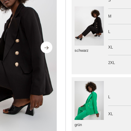
S
M
L
XL
schwarz
2XL
L
XL
grün