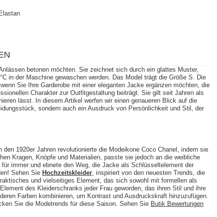
Elastan
EN
n Anlässen betonen möchten. Sie zeichnet sich durch ein glattes Muster,
30°C in der Maschine gewaschen werden. Das Model trägt die Größe S. Die
wenn Sie Ihre Garderobe mit einer eleganten Jacke ergänzen möchten, die
ionellen Charakter zur Outfitgestaltung beiträgt. Sie gilt seit Jahren als
eren lässt. In diesem Artikel werfen wir einen genaueren Blick auf die
eidungsstück, sondern auch ein Ausdruck von Persönlichkeit und Stil, der
n den 1920er Jahren revolutionierte die Modeikone Coco Chanel, indem sie
hen Kragen, Knöpfe und Materialien, passte sie jedoch an die weibliche
e für immer und ebnete den Weg, die Jacke als Schlüsseltelement der
den! Sehen Sie
Hochzeitskleider
, inspiriert von den neuesten Trends, die
aktisches und vielseitiges Element, das sich sowohl mit formellen als
 Element des Kleiderschranks jeder Frau geworden, das ihren Stil und ihre
nderen Farben kombinieren, um Kontrast und Ausdruckskraft hinzuzufügen.
cken Sie die Modetrends für diese Saison. Sehen Sie
Butik Bewertungen