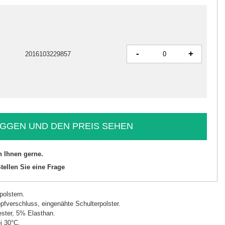
-
+
2016103229857
GGEN UND DEN PREIS SEHEN
n Ihnen gerne.
tellen Sie eine Frage
polstern.
pfverschluss, eingenähte Schulterpolster.
ster, 5% Elasthan.
i 30°C.