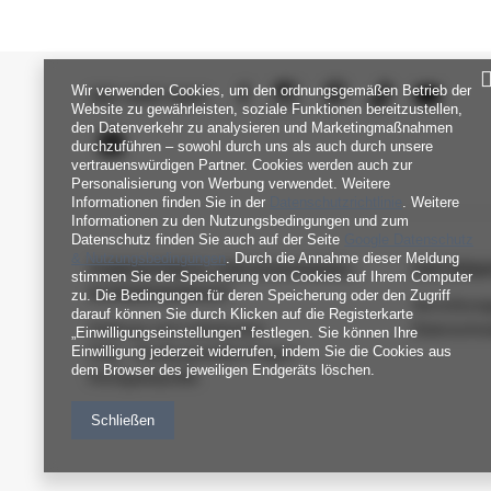
Wir verwenden Cookies, um den ordnungsgemäßen Betrieb der
SEI UNS NAH
Website zu gewährleisten, soziale Funktionen bereitzustellen,
den Datenverkehr zu analysieren und Marketingmaßnahmen
durchzuführen – sowohl durch uns als auch durch unsere
vertrauenswürdigen Partner. Cookies werden auch zur
Personalisierung von Werbung verwendet. Weitere
Informationen finden Sie in der
Datenschutzrichtlinie
. Weitere
Informationen zu den Nutzungsbedingungen und zum
Datenschutz finden Sie auch auf der Seite
Google Datenschutz
& Nutzungsbedingungen
. Durch die Annahme dieser Meldung
FABRIKPREIS-GROSSHANDEL-K
INFORM
stimmen Sie der Speicherung von Cookies auf Ihrem Computer
UNDENDIENST
zu. Die Bedingungen für deren Speicherung oder den Zugriff
Verordnun
darauf können Sie durch Klicken auf die Registerkarte
Zahlung und Lieferkosten
Datenschu
„Einwilligungseinstellungen" festlegen. Sie können Ihre
Einwilligung jederzeit widerrufen, indem Sie die Cookies aus
FAQ - Häufig gestellte Fragen
dem Browser des jeweiligen Endgeräts löschen.
Rückgabepolitik
Schließen