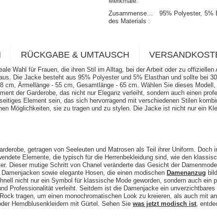
Merkmale
Zusammensetzung
95% Polyester
5% 
des Materials
N
RÜCKGABE & UMTAUSCH
VERSANDKOST
 Wahl für Frauen, die ihren Stil im Alltag, bei der Arbeit oder zu offizielle
r aus. Die Jacke besteht aus 95% Polyester und 5% Elasthan und sollte bei 
48 cm, Ärmellänge - 55 cm, Gesamtlänge - 65 cm. Wählen Sie dieses Modell, 
ment der Garderobe, das nicht nur Eleganz verleiht, sondern auch einen profess
eitiges Element sein, das sich hervorragend mit verschiedenen Stilen kombini
 Möglichkeiten, sie zu tragen und zu stylen. Die Jacke ist nicht nur ein Kl
rderobe, getragen von Seeleuten und Matrosen als Teil ihrer Uniform. Doch i
endete Elemente, die typisch für die Herrenbekleidung sind, wie den klassisc
akter. Dieser mutige Schritt von Chanel veränderte das Gesicht der Damenmod
n Damenjacken sowie elegante Hosen, die einen modischen
Damenanzug
bil
hnell nicht nur ein Symbol für klassische Mode geworden, sondern auch ein pr
und Professionalität verleiht. Seitdem ist die Damenjacke ein unverzichtbares
 Rock tragen, um einen monochromatischen Look zu kreieren, als auch mit a
 oder Hemdblusenkleidern mit Gürtel. Sehen Sie
was jetzt modisch ist
, entde