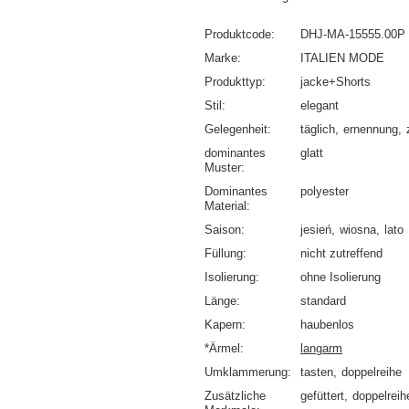
Produktcode
DHJ-MA-15555.00P
Marke
ITALIEN MODE
Produkttyp
jacke+Shorts
Stil
elegant
Gelegenheit
täglich
ernennung
dominantes
glatt
Muster
Dominantes
polyester
Material
Saison
jesień
wiosna
lato
Füllung
nicht zutreffend
Isolierung
ohne Isolierung
Länge
standard
Kapern
haubenlos
*Ärmel
langarm
Umklammerung
tasten
doppelreihe
Zusätzliche
gefüttert
doppelreih