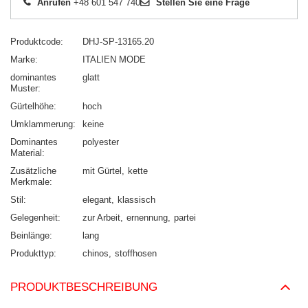
Anrufen
+48 601 547 740
Stellen Sie eine Frage
Produktcode
DHJ-SP-13165.20
Marke
ITALIEN MODE
dominantes
glatt
Muster
Gürtelhöhe
hoch
Umklammerung
keine
Dominantes
polyester
Material
Zusätzliche
mit Gürtel
kette
Merkmale
Stil
elegant
klassisch
Gelegenheit
zur Arbeit
ernennung
partei
Beinlänge
lang
Produkttyp
chinos
stoffhosen
PRODUKTBESCHREIBUNG