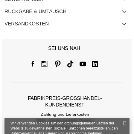
RÜCKGABE & UMTAUSCH
VERSANDKOSTEN
Größentabelle
SEI UNS NAH
Maße flach gemessen (+/- 1cm)
Größe
S
M
L
XL
2XL
[F] Taillenumfang
60
66
68
70
76
[G] Hüftumfang
84
88
90
92
100
[H] Innenbeinlänge
65
65
66
67
67
FABRIKPREIS-GROSSHANDEL-K
UNDENDIENST
[J] Gesamtlänge
91
92
94
95
96
Zahlung und Lieferkosten
FAQ - Häufig gestellte Fragen
Wir verwenden Cookies, um den ordnungsgemäßen Betrieb der
Rückgabepolitik
Website zu gewährleisten, soziale Funktionen bereitzustellen, den
Datenverkehr zu analysieren und Marketingmaßnahmen