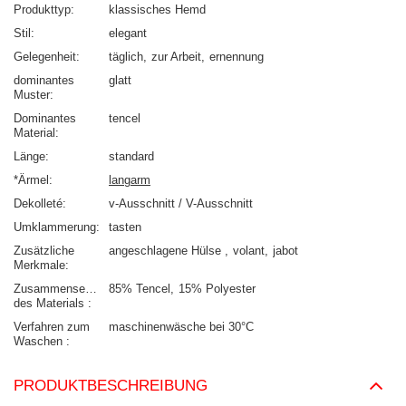
Produkttyp
klassisches Hemd
Stil
elegant
Gelegenheit
täglich
zur Arbeit
ernennung
dominantes
glatt
Muster
Dominantes
tencel
Material
Länge
standard
*Ärmel
langarm
Dekolleté
v-Ausschnitt / V-Ausschnitt
Umklammerung
tasten
Zusätzliche
angeschlagene Hülse
volant
jabot
Merkmale
Zusammensetzung
85% Tencel
15% Polyester
des Materials
Verfahren zum
maschinenwäsche bei 30°C
Waschen
PRODUKTBESCHREIBUNG