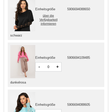
Einheitsgröße
5906694088650
über die
Verfügbarkeit
informieren
schwarz
Einheitsgröße
5906694109485
-
+
dunkelrosa
Einheitsgröße
5906694088605