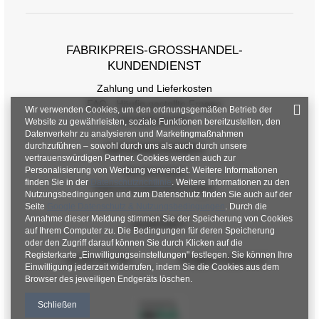
FABRIKPREIS-GROSSHANDEL-K
UNDENDIENST
Größentabelle
Zahlung und Lieferkosten
Maße flach gemessen (+/- 1cm)
FAQ - Häufig gestellte Fragen
Wir verwenden Cookies, um den ordnungsgemäßen Betrieb der
Rückgabepolitik
Website zu gewährleisten, soziale Funktionen bereitzustellen, den
Größe
Einheitsgröße
Datenverkehr zu analysieren und Marketingmaßnahmen
durchzuführen – sowohl durch uns als auch durch unsere
INFORMATIONEN
[A] Brustumfang
100
vertrauenswürdigen Partner. Cookies werden auch zur
Personalisierung von Werbung verwendet. Weitere Informationen
Verordnungen
[C] Hüftumfang
100
finden Sie in der
Datenschutzrichtlinie
. Weitere Informationen zu den
Datenschutzbestimmungen
Nutzungsbedingungen und zum Datenschutz finden Sie auch auf der
[D] Gesamtlänge
60
Seite
Google Datenschutz & Nutzungsbedingungen
. Durch die
Annahme dieser Meldung stimmen Sie der Speicherung von Cookies
KONTAKT
[E] Ärmellänge
57
auf Ihrem Computer zu. Die Bedingungen für deren Speicherung
oder den Zugriff darauf können Sie durch Klicken auf die
Registerkarte „Einwilligungseinstellungen" festlegen. Sie können Ihre
+48 601 547 740
hurt@factoryprice.eu
Einwilligung jederzeit widerrufen, indem Sie die Cookies aus dem
Browser des jeweiligen Endgeräts löschen.
Schließen