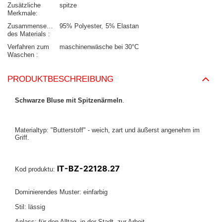
Zusätzliche
spitze
Merkmale
Zusammensetzung
95% Polyester
5% Elastan
des Materials
Verfahren zum
maschinenwäsche bei 30°C
Waschen
PRODUKTBESCHREIBUNG
Schwarze Bluse mit Spitzenärmeln
.
Materialtyp: "Butterstoff" - weich, zart und äußerst angenehm im
Griff.
IT-BZ-22128.27
Kod produktu:
Dominierendes Muster: einfarbig
Stil: lässig
Anlass: für den Alltag, in der Stadt, zur Arbeit