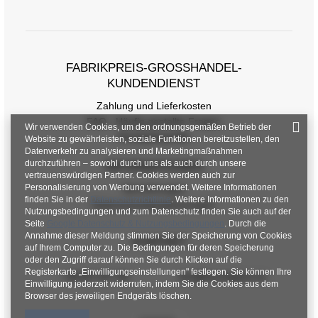
FABRIKPREIS-GROSSHANDEL-K
UNDENDIENST
Zahlung und Lieferkosten
FAQ - Häufig gestellte Fragen
Wir verwenden Cookies, um den ordnungsgemäßen Betrieb der
Rückgabepolitik
Website zu gewährleisten, soziale Funktionen bereitzustellen, den
Datenverkehr zu analysieren und Marketingmaßnahmen
durchzuführen – sowohl durch uns als auch durch unsere
INFORMATIONEN
vertrauenswürdigen Partner. Cookies werden auch zur
Personalisierung von Werbung verwendet. Weitere Informationen
Verordnungen
finden Sie in der
Datenschutzrichtlinie
. Weitere Informationen zu den
Datenschutzbestimmungen
Nutzungsbedingungen und zum Datenschutz finden Sie auch auf der
Seite
Google Datenschutz & Nutzungsbedingungen
. Durch die
Annahme dieser Meldung stimmen Sie der Speicherung von Cookies
KONTAKT
auf Ihrem Computer zu. Die Bedingungen für deren Speicherung
oder den Zugriff darauf können Sie durch Klicken auf die
Registerkarte „Einwilligungseinstellungen" festlegen. Sie können Ihre
+48 601 547 740
hurt@factoryprice.eu
Einwilligung jederzeit widerrufen, indem Sie die Cookies aus dem
Browser des jeweiligen Endgeräts löschen.