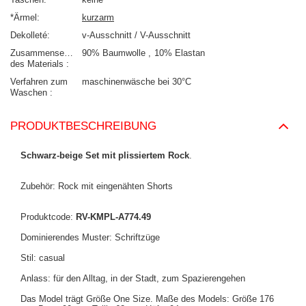
*Ärmel
kurzarm
Dekolleté
v-Ausschnitt / V-Ausschnitt
Zusammensetzung
90% Baumwolle
10% Elastan
des Materials
Verfahren zum
maschinenwäsche bei 30°C
Waschen
PRODUKTBESCHREIBUNG
Schwarz-beige Set mit plissiertem Rock
.
Zubehör: Rock mit eingenähten Shorts
Produktcode:
RV-KMPL-A774.49
Dominierendes Muster: Schriftzüge
Stil: casual
Anlass: für den Alltag, in der Stadt, zum Spazierengehen
Das Model trägt Größe One Size. Maße des Models:
Größe 176