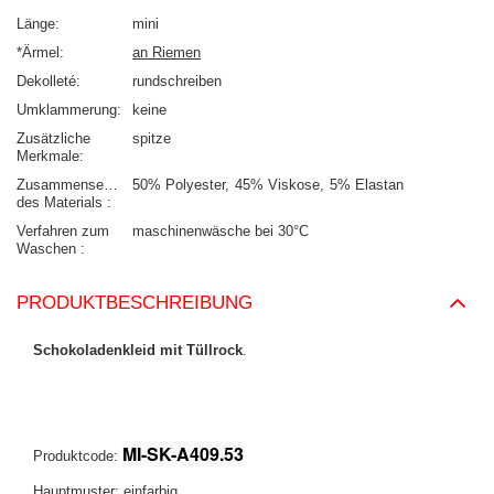
Länge
mini
*Ärmel
an Riemen
Dekolleté
rundschreiben
Umklammerung
keine
Zusätzliche
spitze
Merkmale
Zusammensetzung
50% Polyester
45% Viskose
5% Elastan
des Materials
Verfahren zum
maschinenwäsche bei 30°C
Waschen
PRODUKTBESCHREIBUNG
Schokoladenkleid mit Tüllrock
.
MI-SK-A409.53
Produktcode:
Hauptmuster: einfarbig