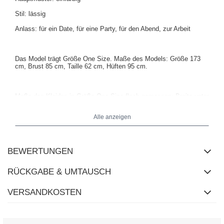
Stil: lässig
Anlass: für ein Date, für eine Party, für den Abend, zur Arbeit
Das Model trägt Größe One Size.
Maße des Models:
Größe 173
cm, Brust 85 cm, Taille 62 cm, Hüften 95 cm
.
Maße des Kleides in Größe One Size flach gemessen: Breite unter
den Achseln - 49 cm, Breite an den Hüften - 52 cm, Gesamtlänge -
94 cm.
Alle anzeigen
BEWERTUNGEN
RÜCKGABE & UMTAUSCH
VERSANDKOSTEN