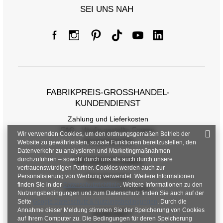
SEI UNS NAH
FABRIKPREIS-GROSSHANDEL-K
UNDENDIENST
Zahlung und Lieferkosten
FAQ - Häufig gestellte Fragen
Wir verwenden Cookies, um den ordnungsgemäßen Betrieb der
Rückgabepolitik
Website zu gewährleisten, soziale Funktionen bereitzustellen, den
Datenverkehr zu analysieren und Marketingmaßnahmen
durchzuführen – sowohl durch uns als auch durch unsere
INFORMATIONEN
vertrauenswürdigen Partner. Cookies werden auch zur
Personalisierung von Werbung verwendet. Weitere Informationen
Verordnungen
finden Sie in der
Datenschutzrichtlinie
. Weitere Informationen zu den
Datenschutzbestimmungen
Nutzungsbedingungen und zum Datenschutz finden Sie auch auf der
Seite
Google Datenschutz & Nutzungsbedingungen
. Durch die
Annahme dieser Meldung stimmen Sie der Speicherung von Cookies
KONTAKT
auf Ihrem Computer zu. Die Bedingungen für deren Speicherung