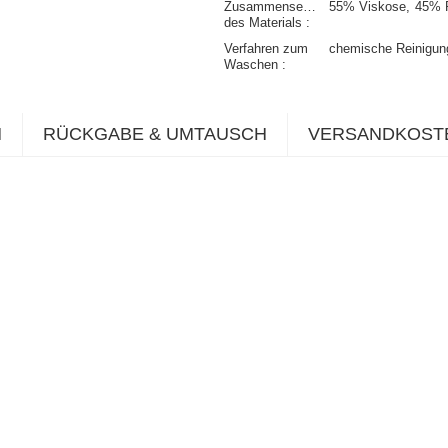
Zusammensetzung
55% Viskose
45% P
des Materials
Verfahren zum
chemische Reinigun
Waschen
N
RÜCKGABE & UMTAUSCH
VERSANDKOST