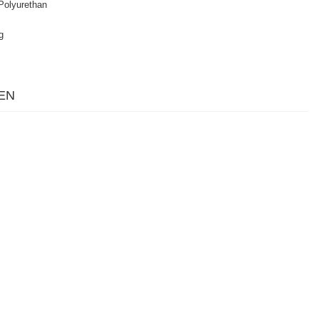
olyurethan
g
EN