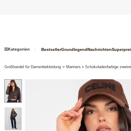
Kategorien
Bestseller
Grundlegend
Nachrichten
Superpre
Großhandel für Damenbekleidung
Mariners
Schokoladenfarbige zweir