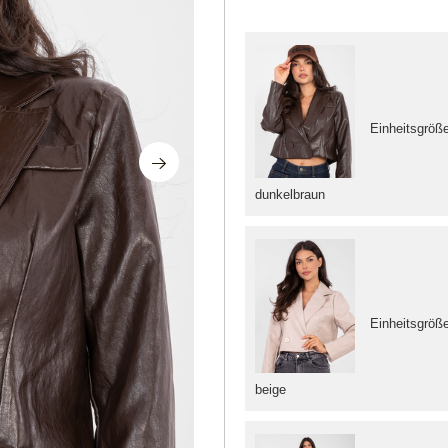
Einheitsgröß
dunkelbraun
Einheitsgröß
beige