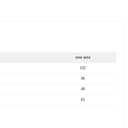
one size
102
96
48
61