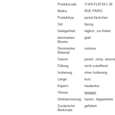
Produktcode
IT-KR-FL9719-1.36
Marke
RUE PARIS
Produkttyp
jacke/Jäckchen
Stil
lässig
Gelegenheit
täglich
zur Arbeit
dominantes
glatt
Muster
Dominantes
viskose
Material
Saison
jesień
zima
wiosn
Füllung
nicht zutreffend
Isolierung
ohne Isolierung
Länge
kurz
Kapern
haubenlos
*Ärmel
langarm
Umklammerung
tasten
doppelreihe
Zusätzliche
gefüttert
Merkmale