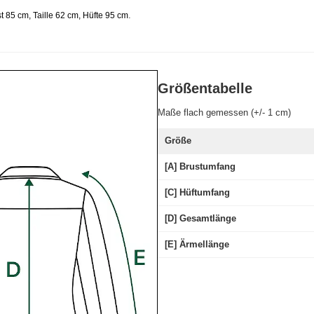
.
 85 cm, Taille 62 cm, Hüfte 95 cm
Größentabelle
Maße flach gemessen (+/- 1 cm)
Größe
[A] Brustumfang
[C] Hüftumfang
[D] Gesamtlänge
[E] Ärmellänge