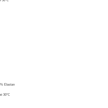
i 30°C
0% Elastan
ei 30°C