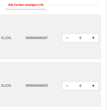
Alle Farben anzeigen (+6)
-
+
e XL/2XL
5906694086397
-
+
e XL/2XL
5906694086403