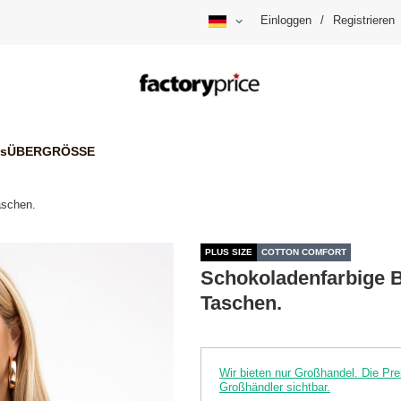
Einloggen
/
Registrieren
is
ÜBERGRÖSSE
aschen.
PLUS SIZE
COTTON COMFORT
Schokoladenfarbige B
Taschen.
Wir bieten nur Großhandel. Die P
Großhändler sichtbar.