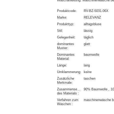
Waschanleitung: Maschinenwäsche be
Produktcode
RV-BZ-5031.06X
Marke
RELEVANZ
Produkttyp
alltagsbluse
Stil
lässig
Gelegenheit
täglich
dominantes
glatt
Muster
Dominantes
baumwolle
Material
Länge
lang
Umklammerung
keine
Zusätzliche
taschen
Merkmale
Zusammensetzung
90% Baumwolle
1
des Materials
Verfahren zum
maschinenwäsche b
Waschen