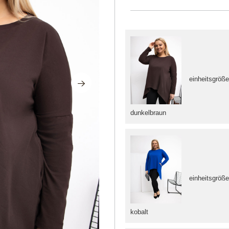
einheitsgröß
dunkelbraun
einheitsgröß
kobalt