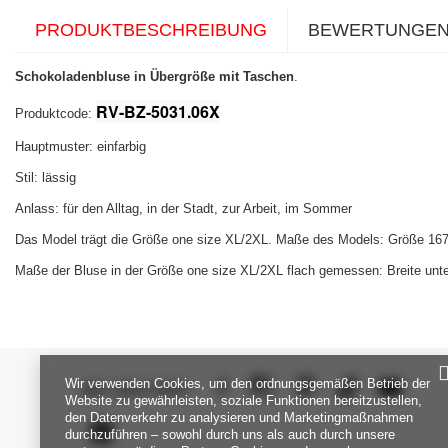
PRODUKTBESCHREIBUNG
BEWERTUNGE
Schokoladenbluse in Übergröße mit Taschen
.
RV-BZ-5031.06X
Produktcode:
Hauptmuster: einfarbig
Stil: lässig
Anlass: für den Alltag, in der Stadt, zur Arbeit, im Sommer
Das Model trägt die Größe one size XL/2XL. Maße des Models:
Größe 167
Maße der Bluse in der Größe one size
XL/2XL
flach gemessen: Breite unte
Wir verwenden Cookies, um den ordnungsgemäßen Betrieb der
SEI UNS NAH
Website zu gewährleisten, soziale Funktionen bereitzustellen,
den Datenverkehr zu analysieren und Marketingmaßnahmen
durchzuführen – sowohl durch uns als auch durch unsere