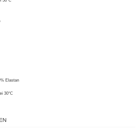
i 30°C
D
0% Elastan
ei 30°C
EN