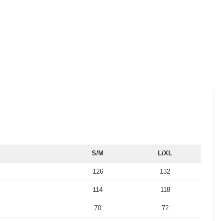
S/M
L/XL
126
132
114
118
70
72