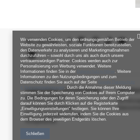
Wir verwenden Cookies, um den ordnungsgemäßen Betrieb der
SEI UNS NAH
Website zu gewährleisten, soziale Funktionen bereitzustellen,
den Datenverkehr zu analysieren und Marketingmaßnahmen
durchzuführen – sowohl durch uns als auch durch unsere
vertrauenswürdigen Partner. Cookies werden auch zur
Personalisierung von Werbung verwendet. Weitere
Informationen finden Sie in der
Datenschutzrichtlinie
. Weitere
Informationen zu den Nutzungsbedingungen und zum
Datenschutz finden Sie auch auf der Seite
Google Datenschutz
& Nutzungsbedingungen
. Durch die Annahme dieser Meldung
FABRIKPREIS-GROSSHANDEL-K
INFORM
stimmen Sie der Speicherung von Cookies auf Ihrem Computer
UNDENDIENST
zu. Die Bedingungen für deren Speicherung oder den Zugriff
Verordnun
darauf können Sie durch Klicken auf die Registerkarte
Zahlung und Lieferkosten
Datenschu
„Einwilligungseinstellungen" festlegen. Sie können Ihre
Einwilligung jederzeit widerrufen, indem Sie die Cookies aus
FAQ - Häufig gestellte Fragen
dem Browser des jeweiligen Endgeräts löschen.
Rückgabepolitik
Schließen