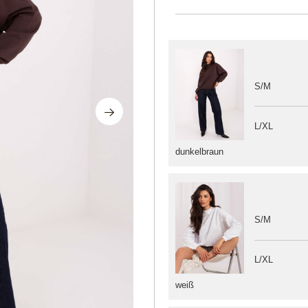
S/M
L/XL
dunkelbraun
S/M
L/XL
weiß