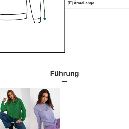
[E] Ärmellänge
Führung