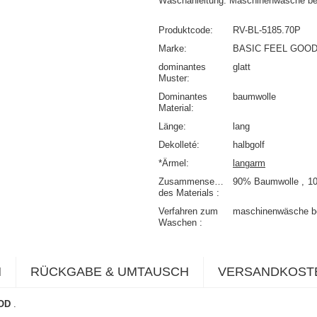
Waschanleitung: Maschinenwäsche be
Produktcode
RV-BL-5185.70P
Marke
BASIC FEEL GOO
dominantes
glatt
Muster
Dominantes
baumwolle
Material
Länge
lang
Dekolleté
halbgolf
*Ärmel
langarm
Zusammensetzung
90% Baumwolle
1
des Materials
Verfahren zum
maschinenwäsche b
Waschen
N
RÜCKGABE & UMTAUSCH
VERSANDKOST
OOD
.