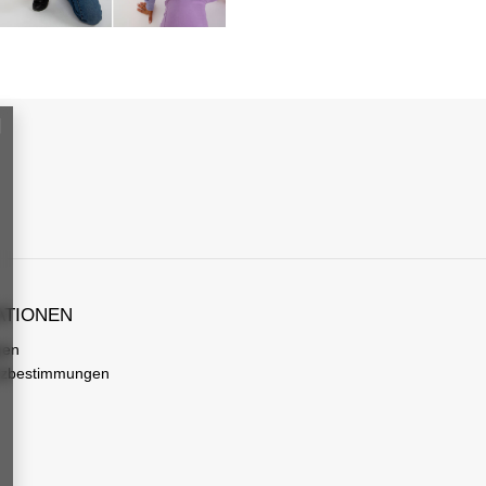
ATIONEN
gen
tzbestimmungen