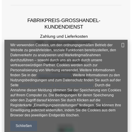
FABRIKPREIS-GROSSHANDEL-K
UNDENDIENST
Zahlung und Lieferkosten
FAQ - Häufig gestellte Fragen
Wir verwenden Cookies, um den ordnungsgemäßen Betrieb der
Rückgabepolitik
Website zu gewährleisten, soziale Funktionen bereitzustellen, den
Datenverkehr zu analysieren und Marketingmaßnahmen
durchzuführen – sowohl durch uns als auch durch unsere
INFORMATIONEN
vertrauenswürdigen Partner. Cookies werden auch zur
Personalisierung von Werbung verwendet. Weitere Informationen
Verordnungen
finden Sie in der
Datenschutzrichtlinie
. Weitere Informationen zu den
Datenschutzbestimmungen
Nutzungsbedingungen und zum Datenschutz finden Sie auch auf der
Seite
Google Datenschutz & Nutzungsbedingungen
. Durch die
Annahme dieser Meldung stimmen Sie der Speicherung von Cookies
KONTAKT
auf Ihrem Computer zu. Die Bedingungen für deren Speicherung
oder den Zugriff darauf können Sie durch Klicken auf die
Registerkarte „Einwilligungseinstellungen" festlegen. Sie können Ihre
+48 601 547 740
hurt@factoryprice.eu
Einwilligung jederzeit widerrufen, indem Sie die Cookies aus dem
Browser des jeweiligen Endgeräts löschen.
Schließen