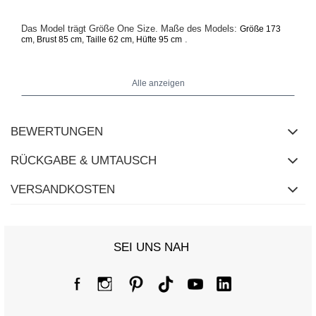
Das Model trägt Größe One Size. Maße des Models:
Größe 173
.
cm, Brust 85 cm, Taille 62 cm, Hüfte 95 cm
Maße des Hoodies in Größe One Size, flach gemessen: Breite
Alle anzeigen
unter den Achseln - 56 cm, Ärmellänge - 76 cm (von der Naht),
Hüftbreite - 48 cm, Gesamtlänge - 54 cm.
BEWERTUNGEN
RÜCKGABE & UMTAUSCH
VERSANDKOSTEN
SEI UNS NAH