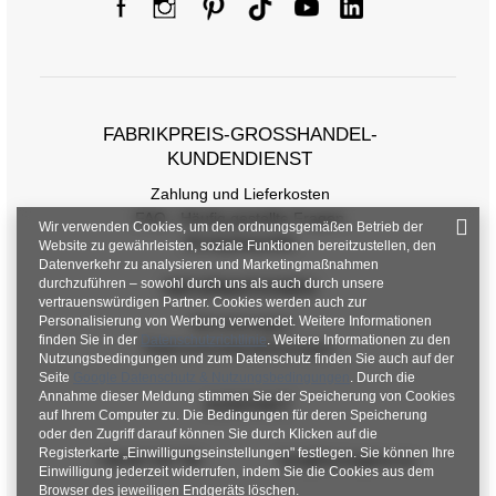
[A] Brustumfang
130
[C] Hüftumfang
112
[D] Gesamtlänge
87
[E] Ärmellänge
FABRIKPREIS-GROSSHANDEL-K
71
UNDENDIENST
Zahlung und Lieferkosten
FAQ - Häufig gestellte Fragen
Wir verwenden Cookies, um den ordnungsgemäßen Betrieb der
Rückgabepolitik
Website zu gewährleisten, soziale Funktionen bereitzustellen, den
Datenverkehr zu analysieren und Marketingmaßnahmen
durchzuführen – sowohl durch uns als auch durch unsere
INFORMATIONEN
vertrauenswürdigen Partner. Cookies werden auch zur
Personalisierung von Werbung verwendet. Weitere Informationen
Verordnungen
finden Sie in der
Datenschutzrichtlinie
. Weitere Informationen zu den
Datenschutzbestimmungen
Nutzungsbedingungen und zum Datenschutz finden Sie auch auf der
Seite
Google Datenschutz & Nutzungsbedingungen
. Durch die
Annahme dieser Meldung stimmen Sie der Speicherung von Cookies
KONTAKT
auf Ihrem Computer zu. Die Bedingungen für deren Speicherung
oder den Zugriff darauf können Sie durch Klicken auf die
Registerkarte „Einwilligungseinstellungen" festlegen. Sie können Ihre
+48 601 547 740
hurt@factoryprice.eu
Einwilligung jederzeit widerrufen, indem Sie die Cookies aus dem
Browser des jeweiligen Endgeräts löschen.