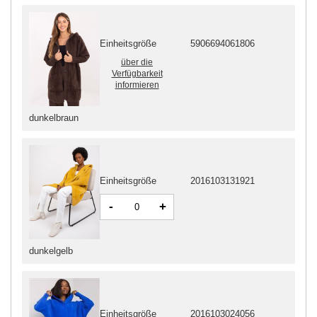
Einheitsgröße
5906694061806
über die
Verfügbarkeit
informieren
dunkelbraun
Einheitsgröße
2016103131921
-
+
dunkelgelb
Einheitsgröße
2016103024056