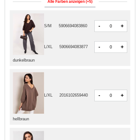
Alle Farben anzeigen (+5)
-
+
S/M
5906694083860
-
+
L/XL
5906694083877
dunkelbraun
-
+
L/XL
2016102659440
hellbraun