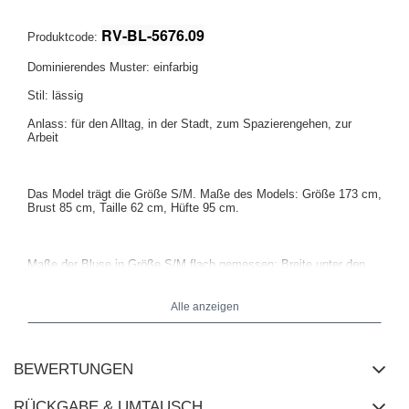
RV-BL-5676.09
Produktcode:
Dominierendes Muster: einfarbig
Stil: lässig
Anlass: für den Alltag, in der Stadt, zum Spazierengehen, zur
Arbeit
Das Model trägt die Größe S/M. Maße des Models: Größe 173 cm,
Brust 85 cm, Taille 62 cm, Hüfte 95 cm.
Maße der Bluse in Größe
S/M flach gemessen: Breite unter den
Achseln - 62 cm, Ärmellänge - 50 cm (von der Naht), Breite an der
Hüfte - 61 cm, Gesamtlänge - 67 cm (Vorderseite), Gesamtlänge -
72 cm (Rückseite).
Alle anzeigen
BEWERTUNGEN
RÜCKGABE & UMTAUSCH