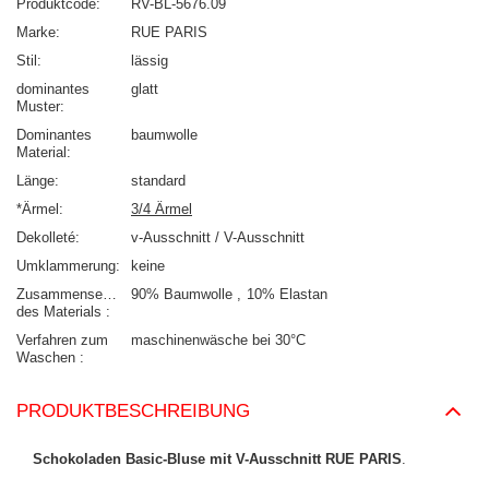
Produktcode
RV-BL-5676.09
Marke
RUE PARIS
Stil
lässig
dominantes
glatt
Muster
Dominantes
baumwolle
Material
Länge
standard
*Ärmel
3/4 Ärmel
Dekolleté
v-Ausschnitt / V-Ausschnitt
Umklammerung
keine
Zusammensetzung
90% Baumwolle
10% Elastan
des Materials
Verfahren zum
maschinenwäsche bei 30°C
Waschen
PRODUKTBESCHREIBUNG
Schokoladen Basic-Bluse mit V-Ausschnitt RUE PARIS
.