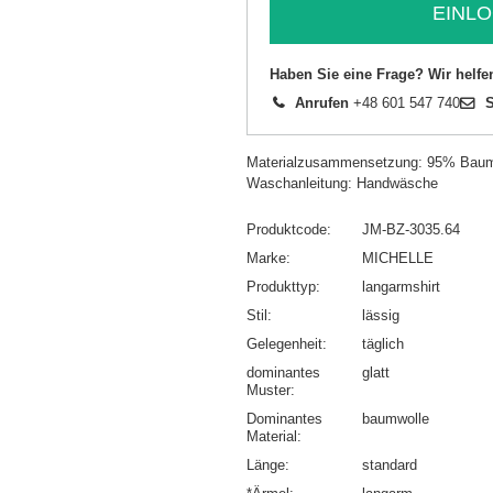
EINLO
Haben Sie eine Frage? Wir helfe
Anrufen
+48 601 547 740
S
Materialzusammensetzung: 95% Baum
Waschanleitung: Handwäsche
Produktcode
JM-BZ-3035.64
Marke
MICHELLE
Produkttyp
langarmshirt
Stil
lässig
Gelegenheit
täglich
dominantes
glatt
Muster
Dominantes
baumwolle
Material
Länge
standard