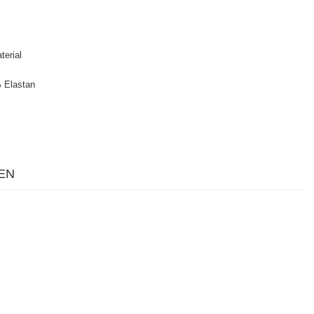
terial
 Elastan
EN