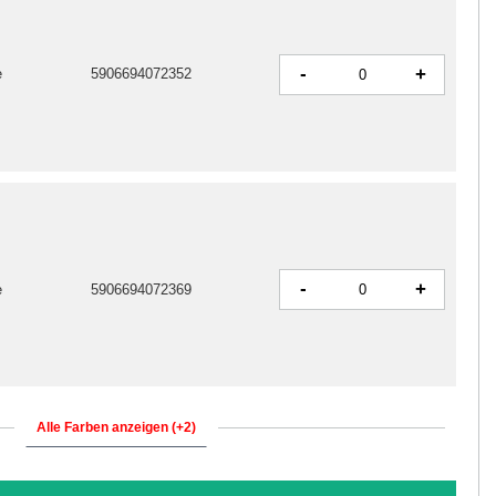
-
+
e
5906694072352
-
+
e
5906694072369
Alle Farben anzeigen (+2)