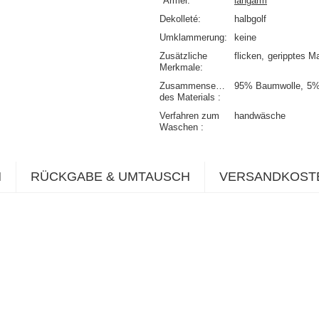
*Ärmel
langarm
Dekolleté
halbgolf
Umklammerung
keine
Zusätzliche
flicken
geripptes Ma
Merkmale
Zusammensetzung
95% Baumwolle
5%
des Materials
Verfahren zum
handwäsche
Waschen
N
RÜCKGABE & UMTAUSCH
VERSANDKOST