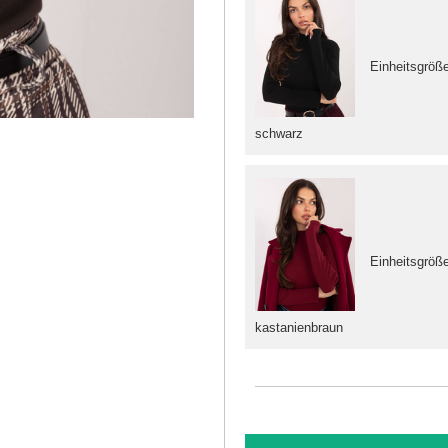
Einheitsgröß
schwarz
Einheitsgröß
kastanienbraun