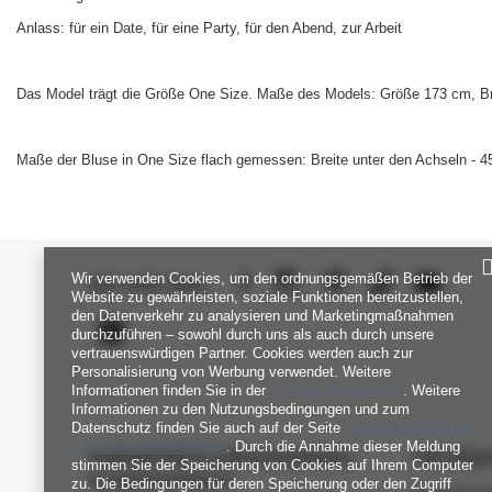
Anlass: für ein Date, für eine Party, für den Abend, zur Arbeit
Das Model trägt die Größe One Size.
Maße des Models:
Größe 173 cm, Br
Maße der Bluse in One Size flach gemessen: Breite unter den Achseln - 45
Wir verwenden Cookies, um den ordnungsgemäßen Betrieb der
SEI UNS NAH
Website zu gewährleisten, soziale Funktionen bereitzustellen,
den Datenverkehr zu analysieren und Marketingmaßnahmen
durchzuführen – sowohl durch uns als auch durch unsere
vertrauenswürdigen Partner. Cookies werden auch zur
Personalisierung von Werbung verwendet. Weitere
Informationen finden Sie in der
Datenschutzrichtlinie
. Weitere
Informationen zu den Nutzungsbedingungen und zum
Datenschutz finden Sie auch auf der Seite
Google Datenschutz
& Nutzungsbedingungen
. Durch die Annahme dieser Meldung
FABRIKPREIS-GROSSHANDEL-K
INFORM
stimmen Sie der Speicherung von Cookies auf Ihrem Computer
UNDENDIENST
zu. Die Bedingungen für deren Speicherung oder den Zugriff