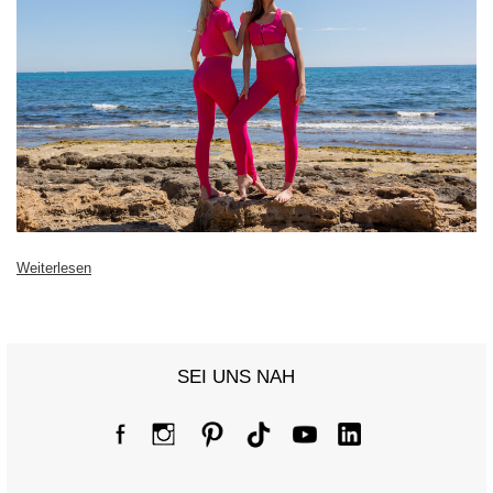
[G] Hüftumfang
74
78
82
86
[H] Innenbeinlänge
71
71
73
73
[J] Gesamtlänge
95
95
96
99
Weiterlesen
SEI UNS NAH