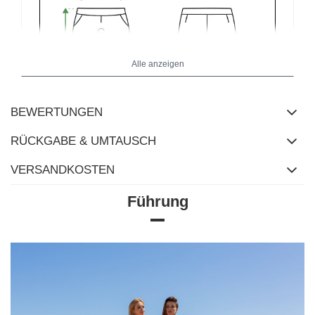
Alle anzeigen
BEWERTUNGEN
RÜCKGABE & UMTAUSCH
VERSANDKOSTEN
Führung
Größentabelle
Maße flach gemessen (+/- 1cm)
Größe
S
M
L
XL
[F] Taillenumfang
66
70
74
78