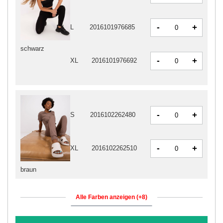
-
+
L
2016101976685
schwarz
-
+
XL
2016101976692
-
+
S
2016102262480
-
+
XL
2016102262510
braun
Alle Farben anzeigen (+8)