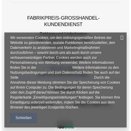
FABRIKPREIS-GROSSHANDEL-K
UNDENDIENST
Zahlung und Lieferkosten
Wir verwenden Cookies, um den ordnungsgemäßen Betrieb der
FAQ - Häufig gestellte Fragen
Website zu gewährleisten, soziale Funktionen bereitzustellen, den
Rückgabepolitik
Datenverkehr zu analysieren und Marketingmaßnahmen
durchzuführen – sowohl durch uns als auch durch unsere
vertrauenswürdigen Partner. Cookies werden auch zur
INFORMATIONEN
Personalisierung von Werbung verwendet. Weitere Informationen
Verordnungen
finden Sie in der
Datenschutzrichtlinie
. Weitere Informationen zu den
Nutzungsbedingungen und zum Datenschutz finden Sie auch auf der
Datenschutzbestimmungen
Seite
Google Datenschutz & Nutzungsbedingungen
. Durch die
Annahme dieser Meldung stimmen Sie der Speicherung von Cookies
auf Ihrem Computer zu. Die Bedingungen für deren Speicherung
KONTAKT
oder den Zugriff darauf können Sie durch Klicken auf die
Registerkarte „Einwilligungseinstellungen" festlegen. Sie können Ihre
Einwilligung jederzeit widerrufen, indem Sie die Cookies aus dem
+48 601 547 740
hurt@factoryprice.eu
Browser des jeweiligen Endgeräts löschen.
Schließen