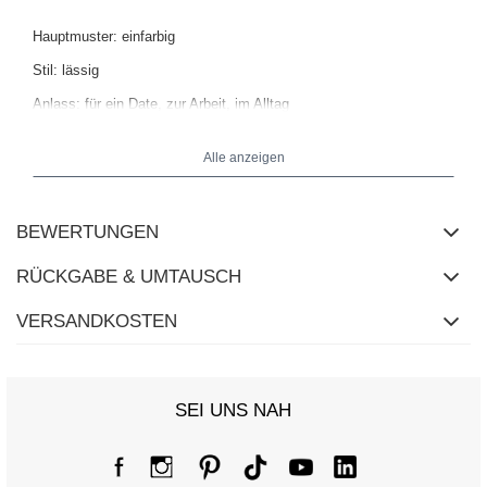
Hauptmuster: einfarbig
Stil: lässig
Anlass: für ein Date, zur Arbeit, im Alltag
Alle anzeigen
Das Model trägt Größe S/M. Maße des Models:
Größe 164 cm,
Brust 88 cm, Taille 62 cm, Hüfte 90 cm.
BEWERTUNGEN
RÜCKGABE & UMTAUSCH
VERSANDKOSTEN
SEI UNS NAH