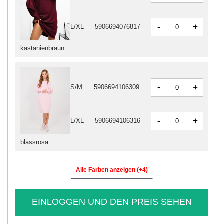
-
+
L/XL
5906694076817
kastanienbraun
-
+
S/M
5906694106309
-
+
L/XL
5906694106316
blassrosa
Alle Farben anzeigen (+4)
EINLOGGEN UND DEN PREIS SEHEN