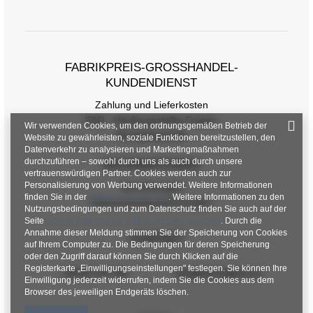
FABRIKPREIS-GROSSHANDEL-K
UNDENDIENST
Zahlung und Lieferkosten
FAQ - Häufig gestellte Fragen
Wir verwenden Cookies, um den ordnungsgemäßen Betrieb der
Rückgabepolitik
Website zu gewährleisten, soziale Funktionen bereitzustellen, den
Datenverkehr zu analysieren und Marketingmaßnahmen
durchzuführen – sowohl durch uns als auch durch unsere
INFORMATIONEN
vertrauenswürdigen Partner. Cookies werden auch zur
Personalisierung von Werbung verwendet. Weitere Informationen
Verordnungen
finden Sie in der
Datenschutzrichtlinie
. Weitere Informationen zu den
Datenschutzbestimmungen
Nutzungsbedingungen und zum Datenschutz finden Sie auch auf der
Seite
Google Datenschutz & Nutzungsbedingungen
. Durch die
Größentabelle
Annahme dieser Meldung stimmen Sie der Speicherung von Cookies
KONTAKT
auf Ihrem Computer zu. Die Bedingungen für deren Speicherung
oder den Zugriff darauf können Sie durch Klicken auf die
Maße flach gemessen (+/- 1cm)
Registerkarte „Einwilligungseinstellungen" festlegen. Sie können Ihre
+48 601 547 740
hurt@factoryprice.eu
Einwilligung jederzeit widerrufen, indem Sie die Cookies aus dem
Größe
S/M
L/XL
Browser des jeweiligen Endgeräts löschen.
[A] Brustumfang
110
112