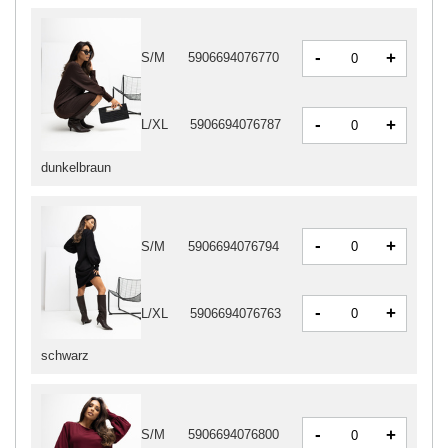
-
+
S/M
5906694076770
-
+
L/XL
5906694076787
dunkelbraun
-
+
S/M
5906694076794
-
+
L/XL
5906694076763
schwarz
-
+
S/M
5906694076800