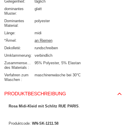
Gelegenheit
täglich
dominantes
glatt
Muster
Dominantes
polyester
Material
Länge
midi
*Ärmel
an Riemen
Dekolleté
rundschreiben
Umklammerung
verbindlich
Zusammensetzung
95% Polyester
5% Elastan
des Materials
Verfahren zum
maschinenwäsche bei 30°C
Waschen
PRODUKTBESCHREIBUNG
Rosa Midi-Kleid mit Schlitz RUE PARIS
.
Produktcode:
WN-SK-1211.58