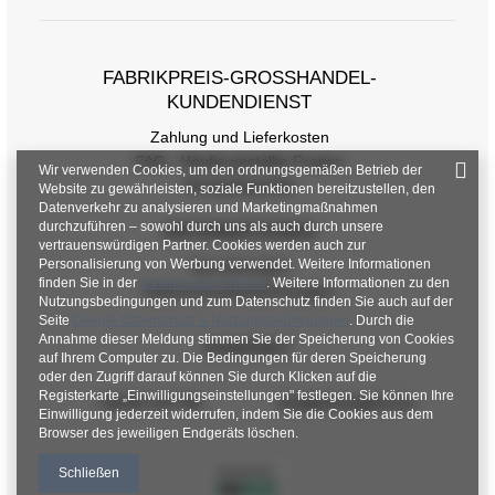
Größe
one size
[F] Taillenumfang
70
FABRIKPREIS-GROSSHANDEL-K
[G] Hüftumfang
112
UNDENDIENST
[H] Innere Beinlänge
72
Zahlung und Lieferkosten
FAQ - Häufig gestellte Fragen
Wir verwenden Cookies, um den ordnungsgemäßen Betrieb der
[J] Gesamtlänge
106
Rückgabepolitik
Website zu gewährleisten, soziale Funktionen bereitzustellen, den
Datenverkehr zu analysieren und Marketingmaßnahmen
durchzuführen – sowohl durch uns als auch durch unsere
INFORMATIONEN
vertrauenswürdigen Partner. Cookies werden auch zur
Personalisierung von Werbung verwendet. Weitere Informationen
Verordnungen
finden Sie in der
Datenschutzrichtlinie
. Weitere Informationen zu den
Datenschutzbestimmungen
Nutzungsbedingungen und zum Datenschutz finden Sie auch auf der
Seite
Google Datenschutz & Nutzungsbedingungen
. Durch die
Annahme dieser Meldung stimmen Sie der Speicherung von Cookies
KONTAKT
auf Ihrem Computer zu. Die Bedingungen für deren Speicherung
oder den Zugriff darauf können Sie durch Klicken auf die
Registerkarte „Einwilligungseinstellungen" festlegen. Sie können Ihre
+48 601 547 740
hurt@factoryprice.eu
Einwilligung jederzeit widerrufen, indem Sie die Cookies aus dem
Browser des jeweiligen Endgeräts löschen.
Schließen