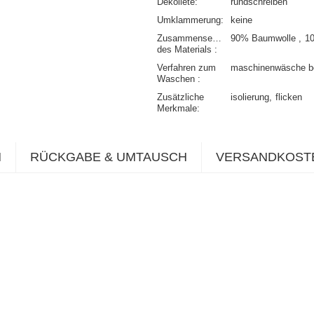
Dekolleté
rundschreiben
Umklammerung
keine
Zusammensetzung
90% Baumwolle
1
des Materials
Verfahren zum
maschinenwäsche b
Waschen
Zusätzliche
isolierung
flicken
Merkmale
N
RÜCKGABE & UMTAUSCH
VERSANDKOST