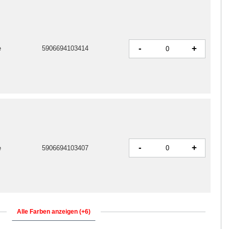
-
+
e
5906694103414
-
+
e
5906694103407
Alle Farben anzeigen (+6)