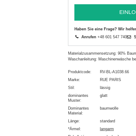
EINLO
Haben Sie eine Frage? Wir helfe
Anrufen
+48 601 547 740
S
Materialzusammensetzung: 90% Baum
Waschanleitung: Maschinenwäsche be
Produktcode
RV-BL-A1038.66
Marke
RUE PARIS
Stil
lässig
dominantes
glatt
Muster
Dominantes
baumwolle
Material
Länge
standard
*Ärmel
langarm