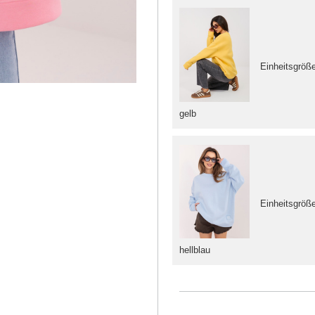
Einheitsgröß
gelb
Einheitsgröß
hellblau