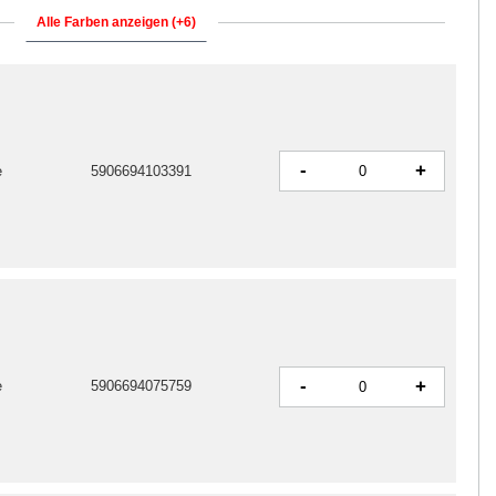
Alle Farben anzeigen (+6)
-
+
e
5906694103391
-
+
e
5906694075759