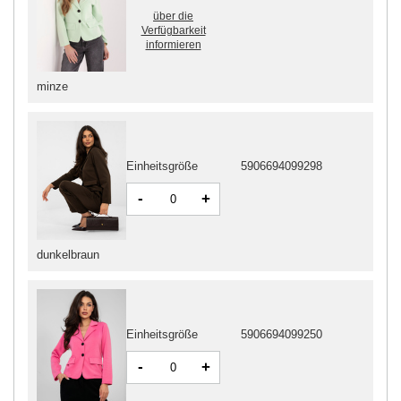
über die
Verfügbarkeit
informieren
minze
Einheitsgröße
5906694099298
-
+
dunkelbraun
Einheitsgröße
5906694099250
-
+