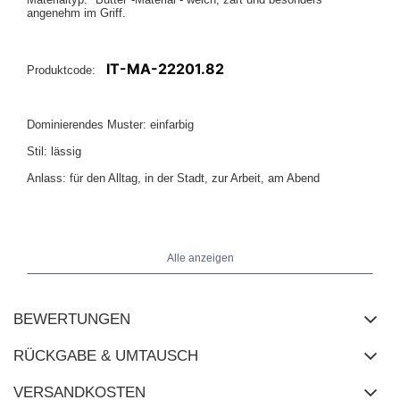
angenehm im Griff.
IT-MA-22201.82
Produktcode:
Dominierendes Muster: einfarbig
Stil: lässig
Anlass: für den Alltag, in der Stadt, zur Arbeit, am Abend
Das Model trägt die Größe One Size. Maße des Models: Größe
169 cm, Brust 88 cm, Taille 68 cm, Hüfte 89 cm.
Alle anzeigen
BEWERTUNGEN
RÜCKGABE & UMTAUSCH
VERSANDKOSTEN