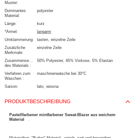
Muster
Dominantes
polyester
Material
Länge
kurz
*Ärmel
langarm
Umklammerung
tasten
einzelne Zeile
Zusätzliche
einzelne Zeile
Merkmale
Zusammensetzung
50% Polyester
45% Viskose
5% Elastan
des Materials
Verfahren zum
maschinenwäsche bei 30°C
Waschen
Saison
lato
wiosna
PRODUKTBESCHREIBUNG
Pastellfarbener mintfarbener Sweat-Blazer aus weichem
Material
.
Materialtyp: "Butter"-Material - weich, zart und besonders