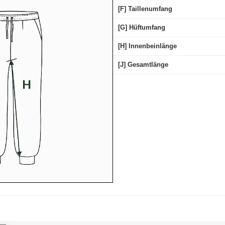
[F] Taillenumfang
[G] Hüftumfang
[H] Innenbeinlänge
[J] Gesamtlänge