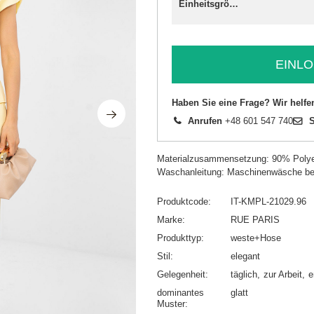
Einheitsgröße
EINLO
Haben Sie eine Frage? Wir helfe
Anrufen
+48 601 547 740
S
Materialzusammensetzung: 90% Polye
Waschanleitung: Maschinenwäsche be
Produktcode
IT-KMPL-21029.96
Marke
RUE PARIS
Produkttyp
weste+Hose
Stil
elegant
Gelegenheit
täglich
zur Arbeit
e
dominantes
glatt
Muster