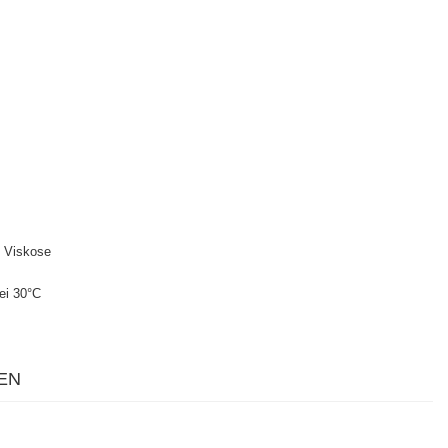
 Viskose
ei 30°C
EN