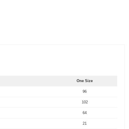
One Size
96
102
64
21