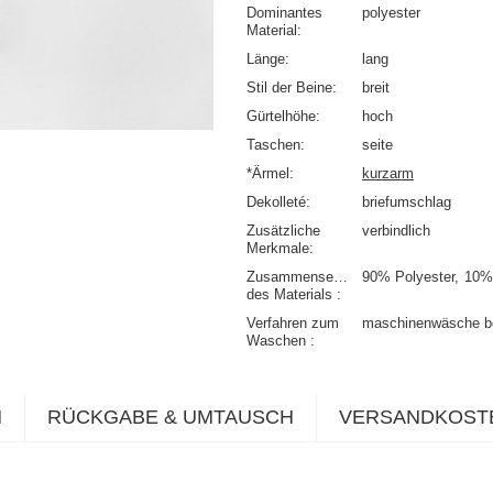
Dominantes
polyester
Material
Länge
lang
Stil der Beine
breit
Gürtelhöhe
hoch
Taschen
seite
*Ärmel
kurzarm
Dekolleté
briefumschlag
Zusätzliche
verbindlich
Merkmale
Zusammensetzung
90% Polyester
10%
des Materials
Verfahren zum
maschinenwäsche b
Waschen
N
RÜCKGABE & UMTAUSCH
VERSANDKOST