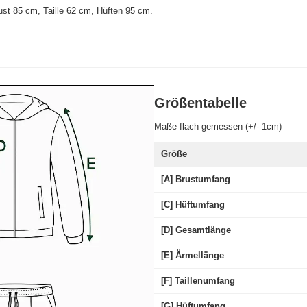
st 85 cm, Taille 62 cm, Hüften 95 cm
.
Größentabelle
Maße flach gemessen (+/- 1cm)
Größe
[A] Brustumfang
[C] Hüftumfang
[D] Gesamtlänge
[E] Ärmellänge
[F] Taillenumfang
[G] Hüftumfang