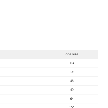
one size
114
106
48
49
64
100