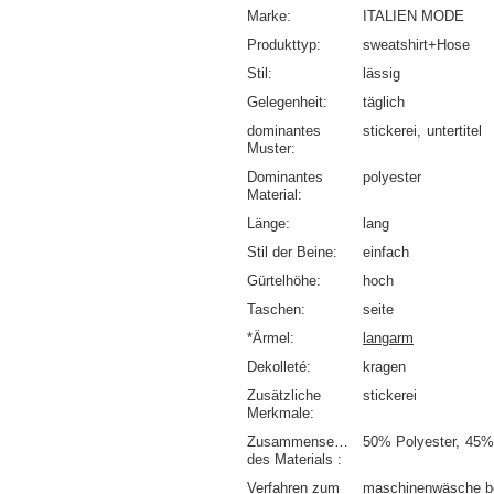
Marke
ITALIEN MODE
Produkttyp
sweatshirt+Hose
Stil
lässig
Gelegenheit
täglich
dominantes
stickerei
untertitel
Muster
Dominantes
polyester
Material
Länge
lang
Stil der Beine
einfach
Gürtelhöhe
hoch
Taschen
seite
*Ärmel
langarm
Dekolleté
kragen
Zusätzliche
stickerei
Merkmale
Zusammensetzung
50% Polyester
45%
des Materials
Verfahren zum
maschinenwäsche b