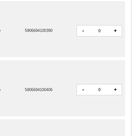
-
+
e
5906694100390
-
+
e
5906694100406