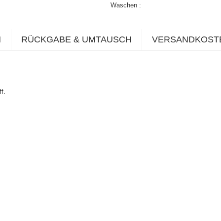
Waschen
N
RÜCKGABE & UMTAUSCH
VERSANDKOST
f.