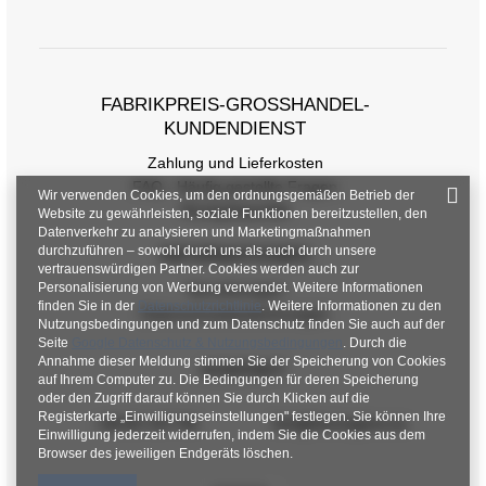
Maße flach gemessen (+/- 1cm)
Größe
one size
FABRIKPREIS-GROSSHANDEL-K
[A] Brustumfang
98
UNDENDIENST
[C] Hüftumfang
114
Zahlung und Lieferkosten
FAQ - Häufig gestellte Fragen
Wir verwenden Cookies, um den ordnungsgemäßen Betrieb der
[D] Gesamtlänge
61
Rückgabepolitik
Website zu gewährleisten, soziale Funktionen bereitzustellen, den
Datenverkehr zu analysieren und Marketingmaßnahmen
[E] Ärmellänge
57
durchzuführen – sowohl durch uns als auch durch unsere
INFORMATIONEN
vertrauenswürdigen Partner. Cookies werden auch zur
[F] Taillenumfang
72
Personalisierung von Werbung verwendet. Weitere Informationen
Verordnungen
finden Sie in der
Datenschutzrichtlinie
. Weitere Informationen zu den
Datenschutzbestimmungen
[G] Hüftumfang
98
Nutzungsbedingungen und zum Datenschutz finden Sie auch auf der
Seite
Google Datenschutz & Nutzungsbedingungen
. Durch die
[H] Innere Beinlänge
77
Annahme dieser Meldung stimmen Sie der Speicherung von Cookies
KONTAKT
auf Ihrem Computer zu. Die Bedingungen für deren Speicherung
oder den Zugriff darauf können Sie durch Klicken auf die
[J] Gesamtlänge
105
Registerkarte „Einwilligungseinstellungen" festlegen. Sie können Ihre
+48 601 547 740
hurt@factoryprice.eu
Einwilligung jederzeit widerrufen, indem Sie die Cookies aus dem
Browser des jeweiligen Endgeräts löschen.