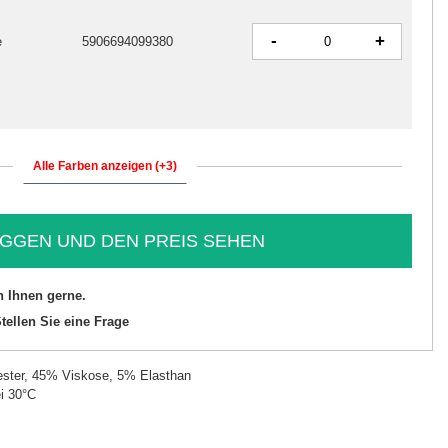
-
+
e
5906694099380
Alle Farben anzeigen (+3)
GGEN UND DEN PREIS SEHEN
n Ihnen gerne.
tellen Sie eine Frage
ster, 45% Viskose, 5% Elasthan
i 30°C