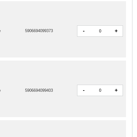
-
+
e
5906694099373
-
+
e
5906694099403