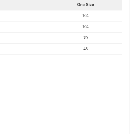
One Size
104
104
70
48