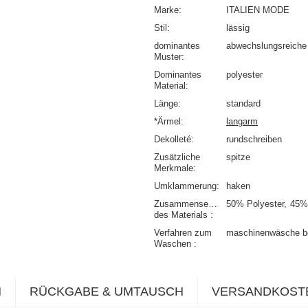
Marke
ITALIEN MODE
Stil
lässig
dominantes
abwechslungsreiche 
Muster
Dominantes
polyester
Material
Länge
standard
*Ärmel
langarm
Dekolleté
rundschreiben
Zusätzliche
spitze
Merkmale
Umklammerung
haken
Zusammensetzung
50% Polyester
45%
des Materials
Verfahren zum
maschinenwäsche b
Waschen
N
RÜCKGABE & UMTAUSCH
VERSANDKOST