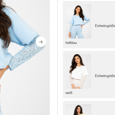
Einheitsgröß
hellblau
Einheitsgröß
weiß