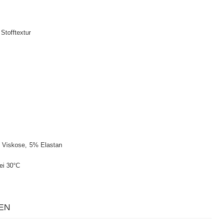
Stofftextur
 Viskose
5% Elastan
ei 30°C
EN