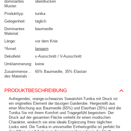
dominantes
überdrucken
Muster
Produkttyp
tunika
Gelegenheit
täglich
Dominantes
baumwolle
Material
Länge
vor dem Knie
*Ärmel
langarm
Dekolleté
v-Ausschnitt / V-Ausschnitt
Umklammerung
keine
Zusammensetzung
65% Baumwolle
35% Elastan
des Materials
PRODUKTBESCHREIBUNG
Aufregendes, orange-schwarzes Sweatshirt-Tunika mit Druck ist
ein originelles Element der lässigen Garderobe. Hergestellt aus
einer Mischung aus Baumwolle (65%) und Elasthan (35%) wird die
Tunika Sie mit ihrem Komfort und Tragegefühl begeistern. Der
Druck auf der gesamten Fläche verleiht ihr einen modischen
Charakter, wodurch sie eine ideale Ergänzung Ihres täglichen
Looks wird. Die Tunika in universeller Einheitsgröße ist perfekt für