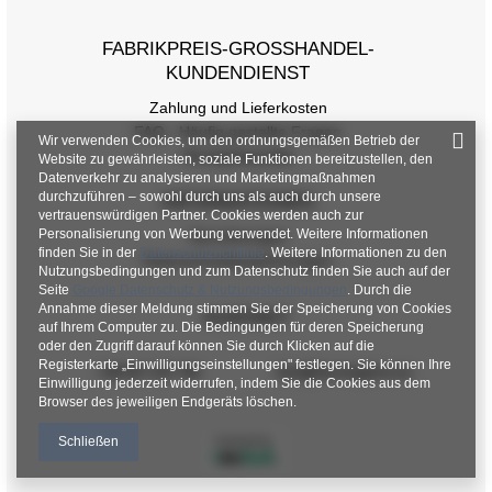
FABRIKPREIS-GROSSHANDEL-K
UNDENDIENST
Zahlung und Lieferkosten
FAQ - Häufig gestellte Fragen
Wir verwenden Cookies, um den ordnungsgemäßen Betrieb der
Rückgabepolitik
Website zu gewährleisten, soziale Funktionen bereitzustellen, den
Datenverkehr zu analysieren und Marketingmaßnahmen
durchzuführen – sowohl durch uns als auch durch unsere
INFORMATIONEN
vertrauenswürdigen Partner. Cookies werden auch zur
Personalisierung von Werbung verwendet. Weitere Informationen
Verordnungen
finden Sie in der
Datenschutzrichtlinie
. Weitere Informationen zu den
Datenschutzbestimmungen
Nutzungsbedingungen und zum Datenschutz finden Sie auch auf der
Seite
Google Datenschutz & Nutzungsbedingungen
. Durch die
Annahme dieser Meldung stimmen Sie der Speicherung von Cookies
KONTAKT
auf Ihrem Computer zu. Die Bedingungen für deren Speicherung
oder den Zugriff darauf können Sie durch Klicken auf die
Registerkarte „Einwilligungseinstellungen" festlegen. Sie können Ihre
+48 601 547 740
hurt@factoryprice.eu
Einwilligung jederzeit widerrufen, indem Sie die Cookies aus dem
Browser des jeweiligen Endgeräts löschen.
Schließen