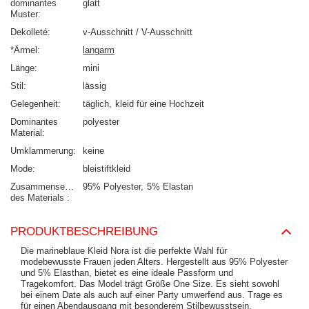
dominantes
glatt
Muster
Dekolleté
v-Ausschnitt / V-Ausschnitt
*Ärmel
langarm
Länge
mini
Stil
lässig
Gelegenheit
täglich
kleid für eine Hochzeit
Dominantes
polyester
Material
Umklammerung
keine
Mode
bleistiftkleid
Zusammensetzung
95% Polyester
5% Elastan
des Materials
PRODUKTBESCHREIBUNG
Die marineblaue Kleid Nora ist die perfekte Wahl für
modebewusste Frauen jeden Alters. Hergestellt aus 95% Polyester
und 5% Elasthan, bietet es eine ideale Passform und
Tragekomfort. Das Model trägt Größe One Size. Es sieht sowohl
bei einem Date als auch auf einer Party umwerfend aus. Trage es
für einen Abendausgang mit besonderem Stilbewusstsein.