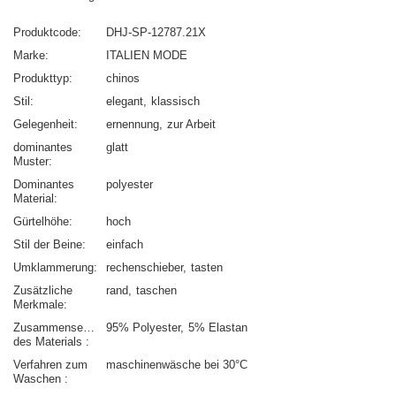
Produktcode
DHJ-SP-12787.21X
Marke
ITALIEN MODE
Produkttyp
chinos
Stil
elegant
klassisch
Gelegenheit
ernennung
zur Arbeit
dominantes
glatt
Muster
Dominantes
polyester
Material
Gürtelhöhe
hoch
Stil der Beine
einfach
Umklammerung
rechenschieber
tasten
Zusätzliche
rand
taschen
Merkmale
Zusammensetzung
95% Polyester
5% Elastan
des Materials
Verfahren zum
maschinenwäsche bei 30°C
Waschen