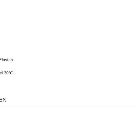
Elastan
ei 30°C
EN