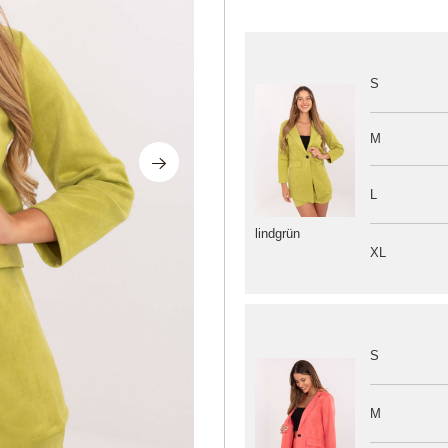
S
M
L
lindgrün
XL
S
M