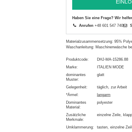
EINLO
Haben Sie eine Frage? Wir helfe
Anrufen
+48 601 547 740
S
Materialzusammensetzung: 95% Polye
Waschanleitung: Maschinenwäsche be
Produktcode
DHJ-MA-15286.88
Marke
ITALIEN MODE
dominantes
glatt
Muster
Gelegenheit
täglich
zur Arbeit
*Ärmel
langarm
Dominantes
polyester
Material
Zusätzliche
einzelne Zeile
klap
Merkmale
Umklammerung
tasten
einzelne Zei