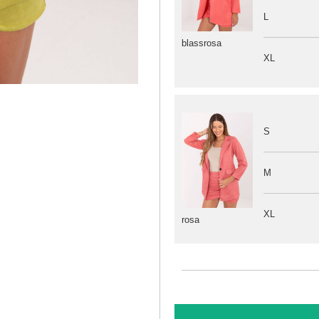
L
blassrosa
XL
S
M
XL
rosa