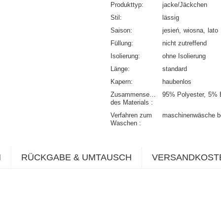
Produkttyp
jacke/Jäckchen
Stil
lässig
Saison
jesień
wiosna
lato
Füllung
nicht zutreffend
Isolierung
ohne Isolierung
Länge
standard
Kapern
haubenlos
Zusammensetzung
95% Polyester
5% 
des Materials
Verfahren zum
maschinenwäsche b
Waschen
N
RÜCKGABE & UMTAUSCH
VERSANDKOST