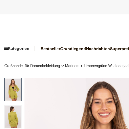
Kategorien
Bestseller
Grundlegend
Nachrichten
Superpre
Großhandel für Damenbekleidung
Mariners
Limonengrüne Wildlederjac