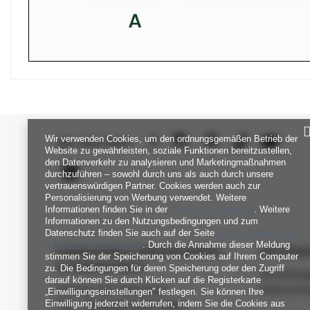
Wir verwenden Cookies, um den ordnungsgemäßen Betrieb der
SEI UNS NAH
Website zu gewährleisten, soziale Funktionen bereitzustellen,
den Datenverkehr zu analysieren und Marketingmaßnahmen
durchzuführen – sowohl durch uns als auch durch unsere
vertrauenswürdigen Partner. Cookies werden auch zur
Personalisierung von Werbung verwendet. Weitere
Informationen finden Sie in der
Datenschutzrichtlinie
. Weitere
Informationen zu den Nutzungsbedingungen und zum
Datenschutz finden Sie auch auf der Seite
Google Datenschutz
& Nutzungsbedingungen
. Durch die Annahme dieser Meldung
FABRIKPREIS-GROSSHANDEL-K
INFORM
stimmen Sie der Speicherung von Cookies auf Ihrem Computer
UNDENDIENST
zu. Die Bedingungen für deren Speicherung oder den Zugriff
Verordnun
darauf können Sie durch Klicken auf die Registerkarte
Zahlung und Lieferkosten
Datenschu
„Einwilligungseinstellungen" festlegen. Sie können Ihre
Einwilligung jederzeit widerrufen, indem Sie die Cookies aus
FAQ - Häufig gestellte Fragen