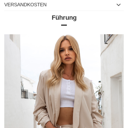
VERSANDKOSTEN
Führung
Größentabelle
Maße flach gemessen (+/- 1cm)
Größe
S
M
L
XL
[F] Taillenumfang
66
68
70
72
[G] Hüftumfang
96
104
108
108
[H] Innenbeinlänge
70
70
70
70
[J] Gesamtlänge
97
100
100
102