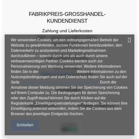
FABRIKPREIS-GROSSHANDEL-K
UNDENDIENST
Zahlung und Lieferkosten
FAQ - Häufig gestellte Fragen
Wir verwenden Cookies, um den ordnungsgemäßen Betrieb der
Rückgabepolitik
Website zu gewährleisten, soziale Funktionen bereitzustellen, den
Datenverkehr zu analysieren und Marketingmaßnahmen
durchzuführen – sowohl durch uns als auch durch unsere
INFORMATIONEN
vertrauenswürdigen Partner. Cookies werden auch zur
Personalisierung von Werbung verwendet. Weitere Informationen
Verordnungen
finden Sie in der
Datenschutzrichtlinie
. Weitere Informationen zu den
Datenschutzbestimmungen
Nutzungsbedingungen und zum Datenschutz finden Sie auch auf der
Seite
Google Datenschutz & Nutzungsbedingungen
. Durch die
Annahme dieser Meldung stimmen Sie der Speicherung von Cookies
KONTAKT
auf Ihrem Computer zu. Die Bedingungen für deren Speicherung
oder den Zugriff darauf können Sie durch Klicken auf die
Registerkarte „Einwilligungseinstellungen" festlegen. Sie können Ihre
+48 601 547 740
hurt@factoryprice.eu
Einwilligung jederzeit widerrufen, indem Sie die Cookies aus dem
Browser des jeweiligen Endgeräts löschen.
Schließen