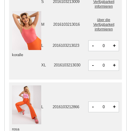
S
2016103213009
Verfügbarkeit
informieren
über die
M
2016103213016
Verfügbarkeit
informieren
-
+
L
2016103213023
koralle
-
+
XL
2016103213030
-
+
L
2016103212866
rosa