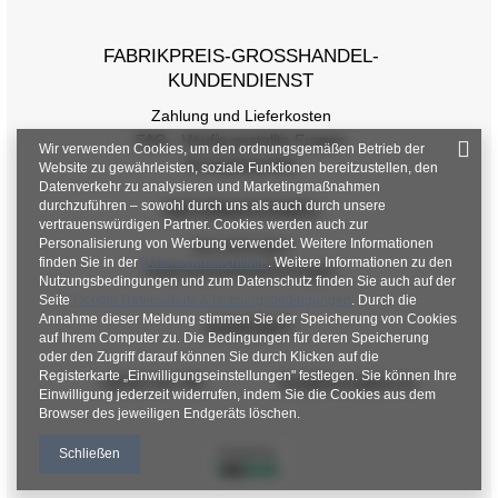
Größe
One Size
FABRIKPREIS-GROSSHANDEL-K
[A] Brustumfang
84
UNDENDIENST
Zahlung und Lieferkosten
[C] Hüftumfang
90
FAQ - Häufig gestellte Fragen
Wir verwenden Cookies, um den ordnungsgemäßen Betrieb der
[D] Gesamtlänge
56
Rückgabepolitik
Website zu gewährleisten, soziale Funktionen bereitzustellen, den
Datenverkehr zu analysieren und Marketingmaßnahmen
[E] Ärmellänge
58
durchzuführen – sowohl durch uns als auch durch unsere
INFORMATIONEN
vertrauenswürdigen Partner. Cookies werden auch zur
Personalisierung von Werbung verwendet. Weitere Informationen
Verordnungen
finden Sie in der
Datenschutzrichtlinie
. Weitere Informationen zu den
Datenschutzbestimmungen
Nutzungsbedingungen und zum Datenschutz finden Sie auch auf der
Seite
Google Datenschutz & Nutzungsbedingungen
. Durch die
Annahme dieser Meldung stimmen Sie der Speicherung von Cookies
KONTAKT
auf Ihrem Computer zu. Die Bedingungen für deren Speicherung
oder den Zugriff darauf können Sie durch Klicken auf die
Registerkarte „Einwilligungseinstellungen" festlegen. Sie können Ihre
+48 601 547 740
hurt@factoryprice.eu
Einwilligung jederzeit widerrufen, indem Sie die Cookies aus dem
Browser des jeweiligen Endgeräts löschen.
Schließen