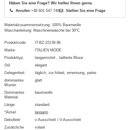
Haben Sie eine Frage? Wir helfen Ihnen gerne.
Anrufen
+48 601 547 740
Stellen Sie eine Frage
Materialzusammensetzung: 100% Baumwolle
Waschanleitung: Maschinenwäsche bei 30°C
Produktcode
IT-BZ-22139.96
Marke
ITALIEN MODE
Produkttyp
langarmshirt
taillierte Bluse
Stil
elegant
Gelegenheit
täglich
zur Arbeit
ernennung
partei
dominantes
glatt
Muster
Dominantes
baumwolle
Material
Länge
standard
*Ärmel
langarm
Dekolleté
v-Ausschnitt / V-Ausschnitt
Zusätzliche
volant