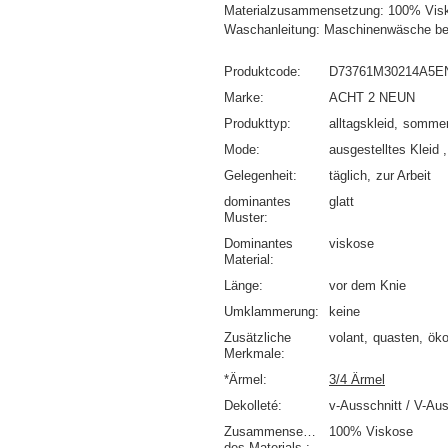
Materialzusammensetzung: 100% Vis
Waschanleitung: Maschinenwäsche be
Produktcode
D73761M30214A5E
Marke
ACHT 2 NEUN
Produkttyp
alltagskleid
sommer
Mode
ausgestelltes Kleid
Gelegenheit
täglich
zur Arbeit
dominantes
glatt
Muster
Dominantes
viskose
Material
Länge
vor dem Knie
Umklammerung
keine
Zusätzliche
volant
quasten
öko
Merkmale
*Ärmel
3/4 Ärmel
Dekolleté
v-Ausschnitt / V-Aus
Zusammensetzung
100% Viskose
des Materials