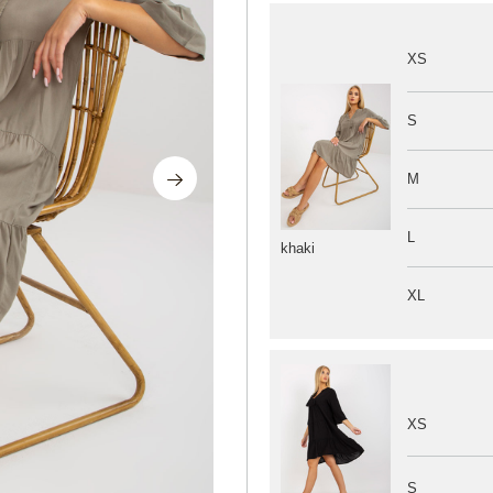
XS
S
M
L
khaki
XL
XS
S