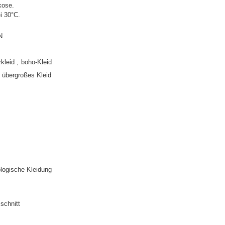
kose.
i 30°C.
N
kleid
boho-Kleid
übergroßes Kleid
logische Kleidung
schnitt