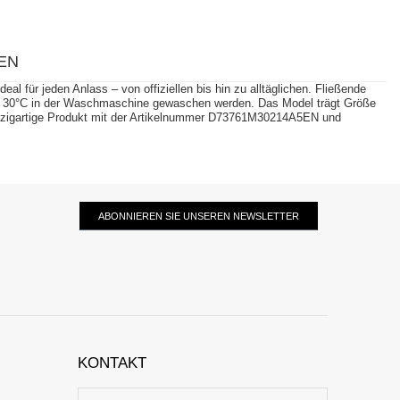
EN
al für jeden Anlass – von offiziellen bis hin zu alltäglichen. Fließende
 bei 30°C in der Waschmaschine gewaschen werden. Das Model trägt Größe
einzigartige Produkt mit der Artikelnummer D73761M30214A5EN und
ABONNIEREN SIE UNSEREN NEWSLETTER
KONTAKT