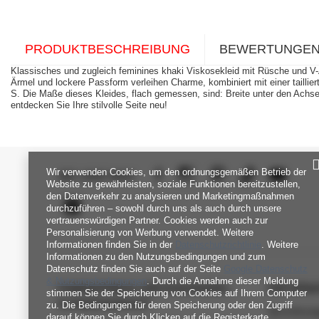
PRODUKTBESCHREIBUNG
BEWERTUNGE
Klassisches und zugleich feminines khaki Viskosekleid mit Rüsche und V-Auss
Ärmel und lockere Passform verleihen Charme, kombiniert mit einer taill
S. Die Maße dieses Kleides, flach gemessen, sind: Breite unter den Ach
entdecken Sie Ihre stilvolle Seite neu!
Wir verwenden Cookies, um den ordnungsgemäßen Betrieb der
SEI UNS NAH
Website zu gewährleisten, soziale Funktionen bereitzustellen,
den Datenverkehr zu analysieren und Marketingmaßnahmen
durchzuführen – sowohl durch uns als auch durch unsere
vertrauenswürdigen Partner. Cookies werden auch zur
Personalisierung von Werbung verwendet. Weitere
Informationen finden Sie in der
Datenschutzrichtlinie
. Weitere
Informationen zu den Nutzungsbedingungen und zum
Datenschutz finden Sie auch auf der Seite
Google Datenschutz
& Nutzungsbedingungen
. Durch die Annahme dieser Meldung
FABRIKPREIS-GROSSHANDEL-K
INFORM
stimmen Sie der Speicherung von Cookies auf Ihrem Computer
UNDENDIENST
zu. Die Bedingungen für deren Speicherung oder den Zugriff
Verordnun
darauf können Sie durch Klicken auf die Registerkarte