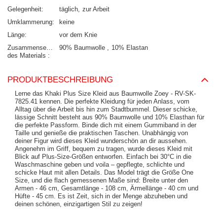
Gelegenheit
täglich
zur Arbeit
Umklammerung
keine
Länge
vor dem Knie
Zusammensetzung
90% Baumwolle
10% Elastan
des Materials
PRODUKTBESCHREIBUNG
Lerne das Khaki Plus Size Kleid aus Baumwolle Zoey - RV-SK-
7825.41 kennen. Die perfekte Kleidung für jeden Anlass, vom
Alltag über die Arbeit bis hin zum Stadtbummel. Dieser schicke,
lässige Schnitt besteht aus 90% Baumwolle und 10% Elasthan für
die perfekte Passform. Binde dich mit einem Gummiband in der
Taille und genieße die praktischen Taschen. Unabhängig von
deiner Figur wird dieses Kleid wunderschön an dir aussehen.
Angenehm im Griff, bequem zu tragen, wurde dieses Kleid mit
Blick auf Plus-Size-Größen entworfen. Einfach bei 30°C in die
Waschmaschine geben und voila – gepflegte, schlichte und
schicke Haut mit allen Details. Das Model trägt die Größe One
Size, und die flach gemessenen Maße sind: Breite unter den
Armen - 46 cm, Gesamtlänge - 108 cm, Ärmellänge - 40 cm und
Hüfte - 45 cm. Es ist Zeit, sich in der Menge abzuheben und
deinen schönen, einzigartigen Stil zu zeigen!