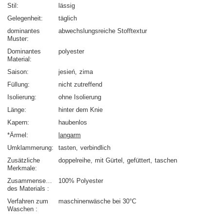
Stil
lässig
Gelegenheit
täglich
dominantes
abwechslungsreiche Stofftextur
Muster
Dominantes
polyester
Material
Saison
jesień
zima
Füllung
nicht zutreffend
Isolierung
ohne Isolierung
Länge
hinter dem Knie
Kapern
haubenlos
*Ärmel
langarm
Umklammerung
tasten
verbindlich
Zusätzliche
doppelreihe
mit Gürtel
gefüttert
taschen
Merkmale
Zusammensetzung
100% Polyester
des Materials
Verfahren zum
maschinenwäsche bei 30°C
Waschen