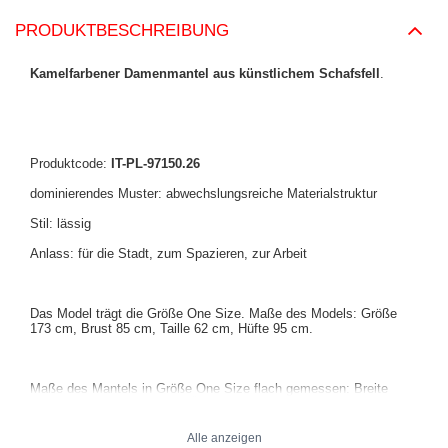
PRODUKTBESCHREIBUNG
Kamelfarbener Damenmantel aus künstlichem Schafsfell
.
Produktcode:
IT-PL-97150.26
dominierendes Muster: abwechslungsreiche Materialstruktur
Stil: lässig
Anlass: für die Stadt, zum Spazieren, zur Arbeit
Das Model trägt die Größe One Size. Maße des Models:
Größe
173 cm, Brust 85 cm, Taille 62 cm, Hüfte 95 cm
.
Maße des Mantels in Größe One Size flach gemessen: Breite
unter den Achseln - 55 cm, Ärmellänge - 65 cm (von der Naht),
Taillenbreite - 50 cm, Hüftbreite - 60 cm, Gesamtlänge - 118 cm.
Alle anzeigen