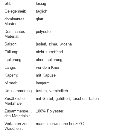
Stil
lässig
Gelegenheit
täglich
dominantes
glatt
Muster
Dominantes
polyester
Material
Saison
jesień
zima
wiosna
Füllung
nicht zutreffend
Isolierung
ohne Isolierung
Länge
vor dem Knie
Kapern
mit Kapuze
*Ärmel
langarm
Umklammerung
tasten
verbindlich
Zusätzliche
mit Gürtel
gefüttert
taschen
falten
Merkmale
Zusammensetzung
100% Polyester
des Materials
Verfahren zum
maschinenwäsche bei 30°C
Waschen