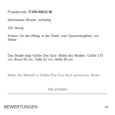
Produktcode:
IT-KR-A8612.46
dominantes Muster: einfarbig
Stil: lässig
Anlass: für den Alltag, in der Stadt, zum Spazierengehen, zur
Arbeit
Das Model trägt Größe One Size. Maße des Models: Größe 173
cm, Brust 85 cm, Taille 62 cm, Hüfte 95 cm.
Maße des Mantels in Größe One Size flach gemessen: Breite
unter den Achseln - 61 cm, Ärmellänge - 57 cm (ab Naht), Breite
an der Hüfte - 50 cm, Gesamtlänge - 50 cm.
Alle anzeigen
BEWERTUNGEN