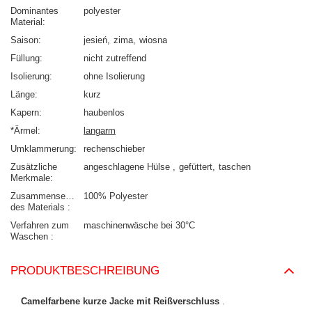
Dominantes
polyester
Material
Saison
jesień
zima
wiosna
Füllung
nicht zutreffend
Isolierung
ohne Isolierung
Länge
kurz
Kapern
haubenlos
*Ärmel
langarm
Umklammerung
rechenschieber
Zusätzliche
angeschlagene Hülse
gefüttert
taschen
Merkmale
Zusammensetzung
100% Polyester
des Materials
Verfahren zum
maschinenwäsche bei 30°C
Waschen
PRODUKTBESCHREIBUNG
Camelfarbene kurze Jacke mit Reißverschluss
.