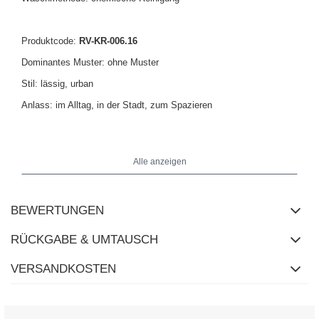
Produktcode:
RV-KR-006.16
Dominantes Muster: ohne Muster
Stil: lässig, urban
Anlass: im Alltag, in der Stadt, zum Spazieren
Das Model trägt Größe S/M. Maße des Models: Größe 176 cm,
Brust 90 cm, Taille 62 cm, Hüfte 94 cm.
Alle anzeigen
BEWERTUNGEN
RÜCKGABE & UMTAUSCH
VERSANDKOSTEN