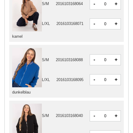
-
+
S/M
2016103168064
-
+
L/XL
2016103168071
kamel
-
+
S/M
2016103168088
-
+
L/XL
2016103168095
dunkelblau
-
+
S/M
2016103168040