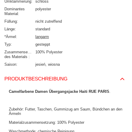
Umklammerung
schloss
Dominantes
polyester
Material
Füllung
nicht zutreffend
Länge
standard
*Ärmel
langarm
Typ
gesteppt
Zusammensetzung
100% Polyester
des Materials
Saison
jesień
wiosna
PRODUKTBESCHREIBUNG
Camelfarbene Damen Übergangsjacke Haiti RUE PARIS
.
Zubehör: Futter, Taschen, Gummizug am Saum, Bündchen an den
Ärmeln
Materialzusammensetzung: 100% Polyester
Waschmethode: chemische Reinigung