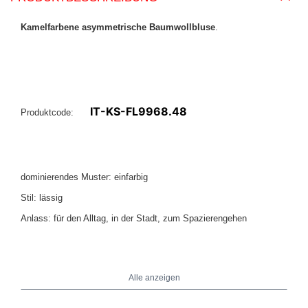
Kamelfarbene asymmetrische Baumwollbluse
.
IT-KS-FL9968.48
Produktcode:
dominierendes Muster: einfarbig
Stil: lässig
Anlass: für den Alltag, in der Stadt, zum Spazierengehen
Das Model trägt die Größe One Size. Maße des Models:
Höhe 173
.
cm, Brust 85 cm, Taille 62 cm, Hüfte 95 cm
Alle anzeigen