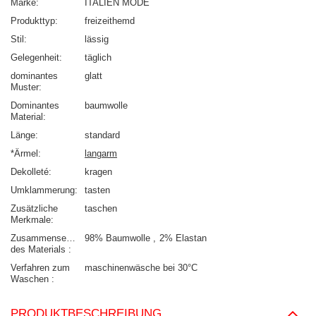
Marke
ITALIEN MODE
Produkttyp
freizeithemd
Stil
lässig
Gelegenheit
täglich
dominantes
glatt
Muster
Dominantes
baumwolle
Material
Länge
standard
*Ärmel
langarm
Dekolleté
kragen
Umklammerung
tasten
Zusätzliche
taschen
Merkmale
Zusammensetzung
98% Baumwolle
2% Elastan
des Materials
Verfahren zum
maschinenwäsche bei 30°C
Waschen
PRODUKTBESCHREIBUNG