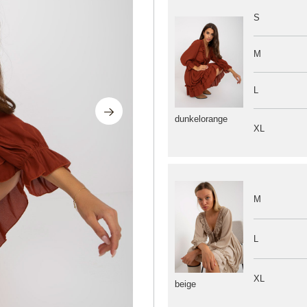
S
M
L
dunkelorange
XL
M
L
XL
beige