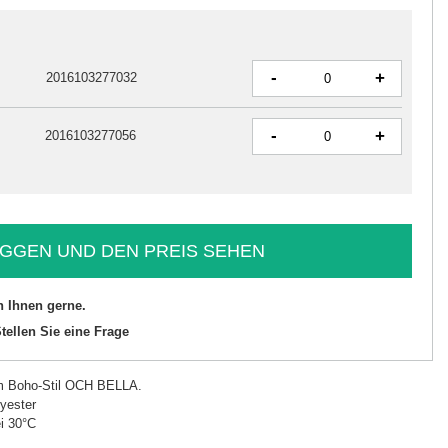
-
+
2016103277032
-
+
2016103277056
GGEN UND DEN PREIS SEHEN
n Ihnen gerne.
tellen Sie eine Frage
im Boho-Stil OCH BELLA.
yester
i 30°C