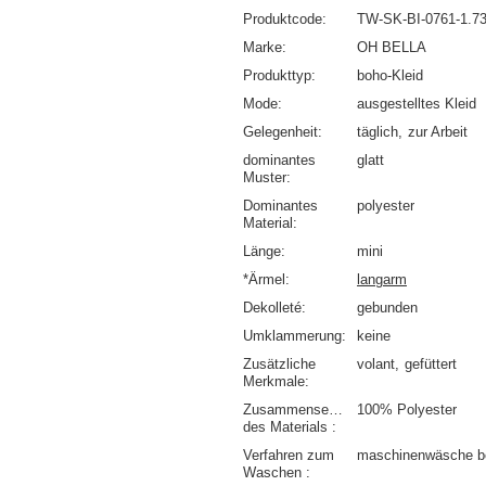
Produktcode
TW-SK-BI-0761-1.7
Marke
OH BELLA
Produkttyp
boho-Kleid
Mode
ausgestelltes Kleid
Gelegenheit
täglich
zur Arbeit
dominantes
glatt
Muster
Dominantes
polyester
Material
Länge
mini
*Ärmel
langarm
Dekolleté
gebunden
Umklammerung
keine
Zusätzliche
volant
gefüttert
Merkmale
Zusammensetzung
100% Polyester
des Materials
Verfahren zum
maschinenwäsche b
Waschen