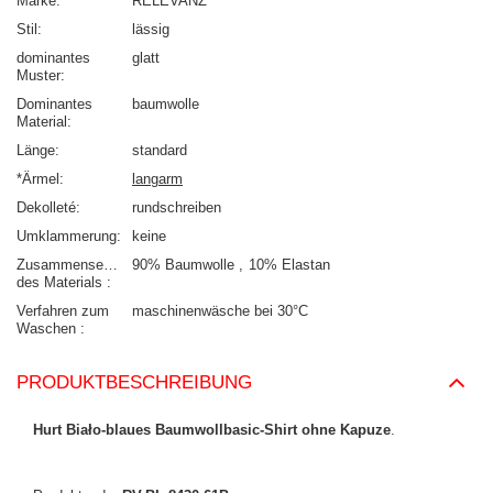
Marke
RELEVANZ
Stil
lässig
dominantes
glatt
Muster
Dominantes
baumwolle
Material
Länge
standard
*Ärmel
langarm
Dekolleté
rundschreiben
Umklammerung
keine
Zusammensetzung
90% Baumwolle
10% Elastan
des Materials
Verfahren zum
maschinenwäsche bei 30°C
Waschen
PRODUKTBESCHREIBUNG
Hurt Biało-blaues Baumwollbasic-Shirt ohne Kapuze
.