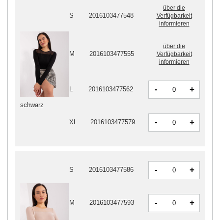
über die
S
2016103477548
Verfügbarkeit
informieren
über die
M
2016103477555
Verfügbarkeit
informieren
-
+
L
2016103477562
schwarz
-
+
XL
2016103477579
-
+
S
2016103477586
-
+
M
2016103477593