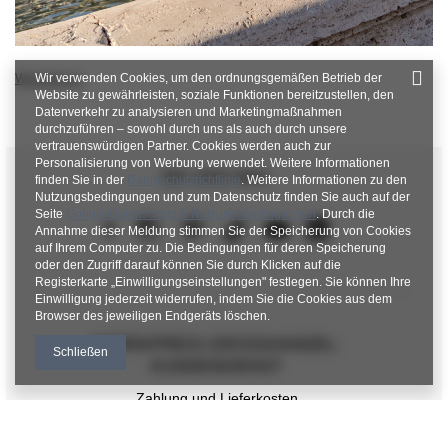
Wir verwenden Cookies, um den ordnungsgemäßen Betrieb der
Weiterlesen
Website zu gewährleisten, soziale Funktionen bereitzustellen, den
Datenverkehr zu analysieren und Marketingmaßnahmen
durchzuführen – sowohl durch uns als auch durch unsere
vertrauenswürdigen Partner. Cookies werden auch zur
Personalisierung von Werbung verwendet. Weitere Informationen
SEI UNS NAH
finden Sie in der
Datenschutzrichtlinie
. Weitere Informationen zu den
Nutzungsbedingungen und zum Datenschutz finden Sie auch auf der
Seite
Google Datenschutz & Nutzungsbedingungen
. Durch die
Annahme dieser Meldung stimmen Sie der Speicherung von Cookies
auf Ihrem Computer zu. Die Bedingungen für deren Speicherung
oder den Zugriff darauf können Sie durch Klicken auf die
Registerkarte „Einwilligungseinstellungen" festlegen. Sie können Ihre
Einwilligung jederzeit widerrufen, indem Sie die Cookies aus dem
Browser des jeweiligen Endgeräts löschen.
FABRIKPREIS-GROSSHANDEL-K
Schließen
UNDENDIENST
Zahlung und Lieferkosten
FAQ - Häufig gestellte Fragen
Rückgabepolitik