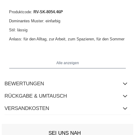
Produktcode:
RV-SK-8054.46P
Dominantes Muster: einfarbig
Stil: lässig
Anlass: für den Alltag, zur Arbeit, zum Spazieren, für den Sommer
Das Model trägt Größe S. Maße des Models: Größe 163 cm, Brust
86 cm, Taille 56 cm, Hüfte 88 cm.
Alle anzeigen
Maße des Kleides in Größe S flach gemessen: Breite unter den
BEWERTUNGEN
Achseln - 43 cm, Ärmellänge - 50 cm, Gesamtlänge - 90 cm.
RÜCKGABE & UMTAUSCH
VERSANDKOSTEN
SEI UNS NAH