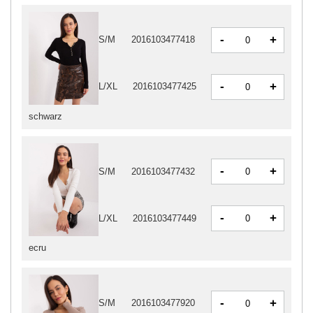
-
+
S/M
2016103477418
-
+
L/XL
2016103477425
schwarz
-
+
S/M
2016103477432
-
+
L/XL
2016103477449
ecru
-
+
S/M
2016103477920