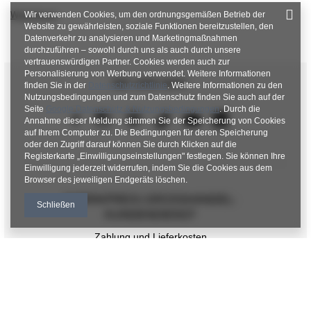
Wir verwenden Cookies, um den ordnungsgemäßen Betrieb der
Weiterlesen
Website zu gewährleisten, soziale Funktionen bereitzustellen, den
Datenverkehr zu analysieren und Marketingmaßnahmen
durchzuführen – sowohl durch uns als auch durch unsere
vertrauenswürdigen Partner. Cookies werden auch zur
Personalisierung von Werbung verwendet. Weitere Informationen
SEI UNS NAH
finden Sie in der
Datenschutzrichtlinie
. Weitere Informationen zu den
Nutzungsbedingungen und zum Datenschutz finden Sie auch auf der
Seite
Google Datenschutz & Nutzungsbedingungen
. Durch die
Annahme dieser Meldung stimmen Sie der Speicherung von Cookies
auf Ihrem Computer zu. Die Bedingungen für deren Speicherung
oder den Zugriff darauf können Sie durch Klicken auf die
Registerkarte „Einwilligungseinstellungen" festlegen. Sie können Ihre
Einwilligung jederzeit widerrufen, indem Sie die Cookies aus dem
Browser des jeweiligen Endgeräts löschen.
FABRIKPREIS-GROSSHANDEL-K
Schließen
UNDENDIENST
Zahlung und Lieferkosten
FAQ - Häufig gestellte Fragen
Rückgabepolitik
INFORMATIONEN