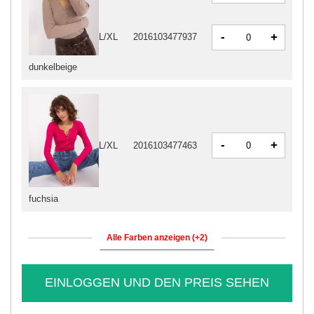
-
+
L/XL
2016103477937
dunkelbeige
-
+
L/XL
2016103477463
fuchsia
Alle Farben anzeigen (+2)
EINLOGGEN UND DEN PREIS SEHEN