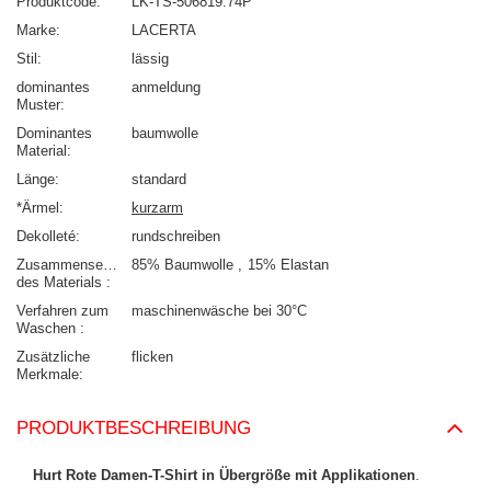
Produktcode
LK-TS-506819.74P
Marke
LACERTA
Stil
lässig
dominantes
anmeldung
Muster
Dominantes
baumwolle
Material
Länge
standard
*Ärmel
kurzarm
Dekolleté
rundschreiben
Zusammensetzung
85% Baumwolle
15% Elastan
des Materials
Verfahren zum
maschinenwäsche bei 30°C
Waschen
Zusätzliche
flicken
Merkmale
PRODUKTBESCHREIBUNG
Hurt Rote Damen-T-Shirt in Übergröße mit Applikationen
.