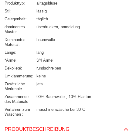
Produkttyp
alltagsbluse
Stil
lässig
Gelegenheit
täglich
dominantes
überdrucken
anmeldung
Muster
Dominantes
baumwolle
Material
Länge
lang
*Ärmel
3/4 Ärmel
Dekolleté
rundschreiben
Umklammerung
keine
Zusätzliche
jets
Merkmale
Zusammensetzung
90% Baumwolle
10% Elastan
des Materials
Verfahren zum
maschinenwäsche bei 30°C
Waschen
PRODUKTBESCHREIBUNG