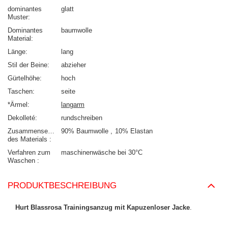
dominantes
glatt
Muster
Dominantes
baumwolle
Material
Länge
lang
Stil der Beine
abzieher
Gürtelhöhe
hoch
Taschen
seite
*Ärmel
langarm
Dekolleté
rundschreiben
Zusammensetzung
90% Baumwolle
10% Elastan
des Materials
Verfahren zum
maschinenwäsche bei 30°C
Waschen
PRODUKTBESCHREIBUNG
Hurt Blassrosa Trainingsanzug mit Kapuzenloser Jacke
.