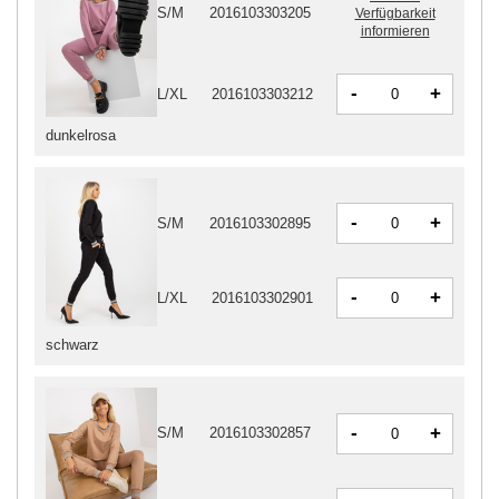
S/M
2016103303205
Verfügbarkeit
informieren
-
+
L/XL
2016103303212
dunkelrosa
-
+
S/M
2016103302895
-
+
L/XL
2016103302901
schwarz
-
+
S/M
2016103302857