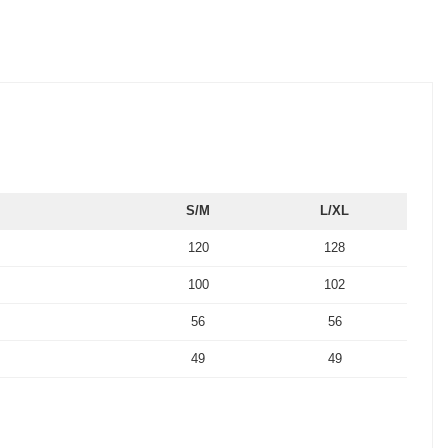
S/M
L/XL
120
128
100
102
56
56
49
49