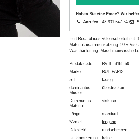
Haben Sie eine Frage? Wir helfe
Anrufen
+48 601 547 740
S
Hurt Rosa-blaues Veloursoberteil mi
Materialzusammensetzung: 90% Visko
Waschanleitung: Maschinenwäsche be
Produktcode
RV-BL-8188.50
Marke
RUE PARIS
Stil
lässig
dominantes
überdrucken
Muster
Dominantes
viskose
Material
Länge
standard
*Ärmel
langarm
Dekolleté
rundschreiben
Umklammerung
keine