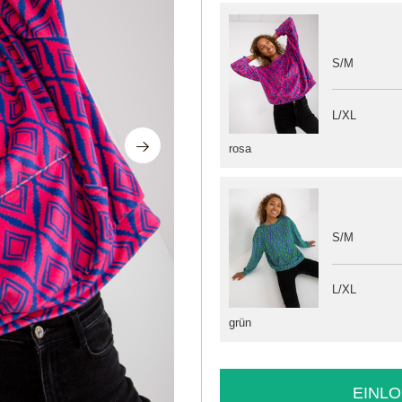
S/M
L/XL
rosa
S/M
L/XL
grün
EINLO