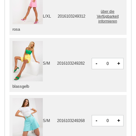
über die
L/XL
2016103249312
Verfügbarkeit
informieren
rosa
-
+
S/M
2016103249282
blassgelb
-
+
S/M
2016103249268