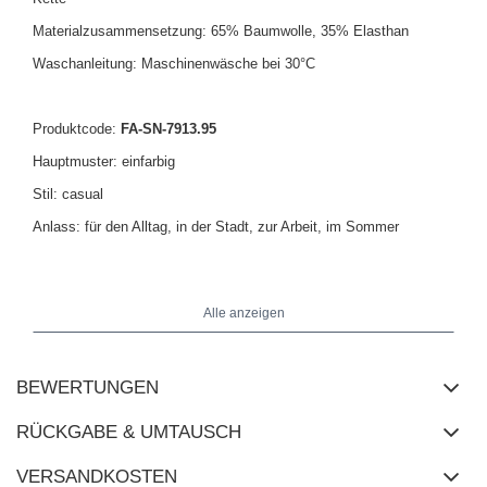
Materialzusammensetzung: 65% Baumwolle, 35% Elasthan
Waschanleitung: Maschinenwäsche bei 30°C
Produktcode:
FA-SN-7913.95
Hauptmuster: einfarbig
Stil: casual
Anlass: für den Alltag, in der Stadt, zur Arbeit, im Sommer
Das Model trägt Größe S/M. Maße des Models: Größe 175 cm,
Brust 84 cm, Taille 65 cm, Hüfte 92 cm.
Alle anzeigen
Maße der Shorts in Größe S/M flach gemessen: Breite in der Taille
BEWERTUNGEN
- 32 cm, Höhe des Bundes - 31 cm, Gesamtlänge - 48 cm.
RÜCKGABE & UMTAUSCH
VERSANDKOSTEN