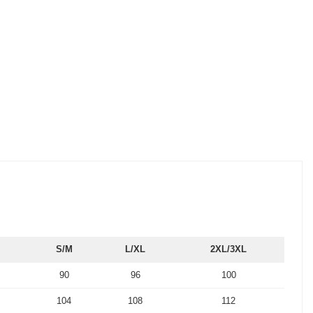
S/M
L/XL
2XL/3XL
90
96
100
104
108
112