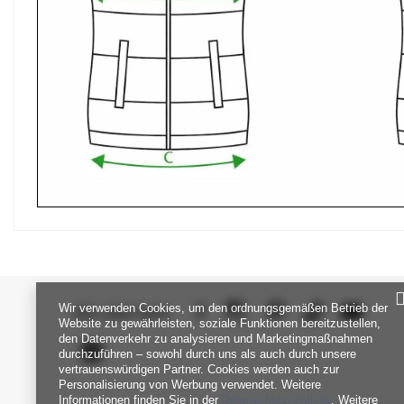
Wir verwenden Cookies, um den ordnungsgemäßen Betrieb der
SEI UNS NAH
Website zu gewährleisten, soziale Funktionen bereitzustellen,
den Datenverkehr zu analysieren und Marketingmaßnahmen
durchzuführen – sowohl durch uns als auch durch unsere
vertrauenswürdigen Partner. Cookies werden auch zur
Personalisierung von Werbung verwendet. Weitere
Informationen finden Sie in der
Datenschutzrichtlinie
. Weitere