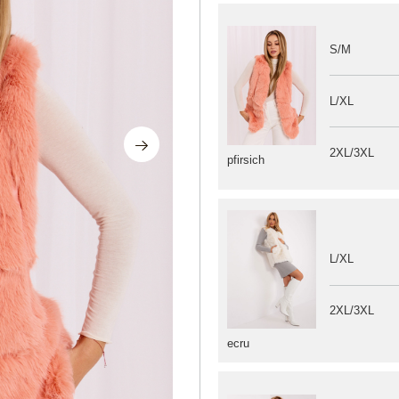
S/M
L/XL
2XL/3XL
pfirsich
L/XL
2XL/3XL
ecru