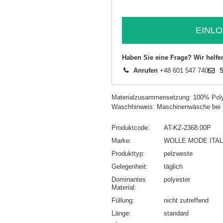
EINLO
Haben Sie eine Frage? Wir helfe
Anrufen
+48 601 547 740
S
Materialzusammensetzung: 100% Poly
Waschhinweis: Maschinenwäsche bei
Produktcode
AT-KZ-2368.00P
Marke
WOLLE MODE ITAL
Produkttyp
pelzweste
Gelegenheit
täglich
Dominantes
polyester
Material
Füllung
nicht zutreffend
Länge
standard