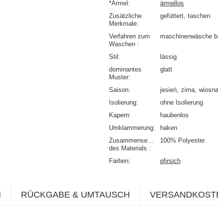
*Ärmel
ärmellos
Zusätzliche
gefüttert
taschen
Merkmale
Verfahren zum
maschinenwäsche b
Waschen
Stil
lässig
dominantes
glatt
Muster
Saison
jesień
zima
wiosn
Isolierung
ohne Isolierung
Kapern
haubenlos
Umklammerung
haken
Zusammensetzung
100% Polyester
des Materials
Farben
pfirsich
N
RÜCKGABE & UMTAUSCH
VERSANDKOST