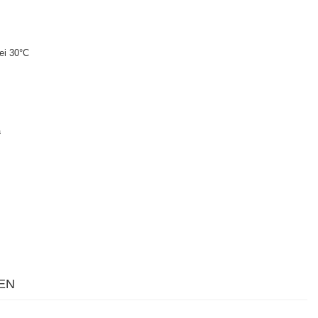
ei 30°C
a
EN