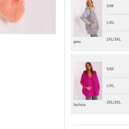
S/M
L/XL
2XL/3XL
grau
S/M
L/XL
2XL/3XL
fuchsia