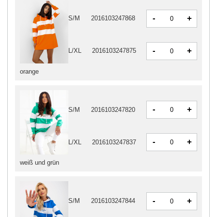
-
+
S/M
2016103247868
-
+
L/XL
2016103247875
orange
-
+
S/M
2016103247820
-
+
L/XL
2016103247837
weiß und grün
-
+
S/M
2016103247844